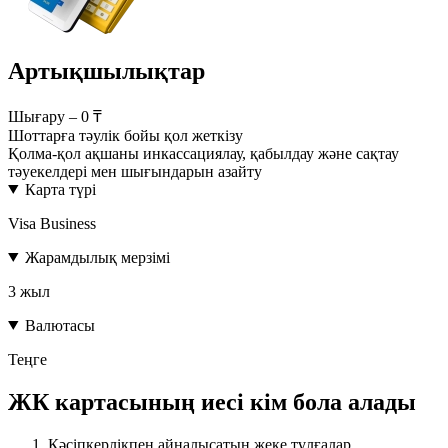
Артықшылықтар
Шығару – 0 ₸
Шоттарға тәулік бойы қол жеткізу
Қолма-қол ақшаны инкассациялау, қабылдау және сақтау
тәуекелдері мен шығындарын азайту
Карта түрі
Visa Business
Жарамдылық мерзімі
3 жыл
Валютасы
Теңге
ЖК картасының иесі кім бола алады
Кәсіпкерлікпен айналысатын жеке тұлғалар