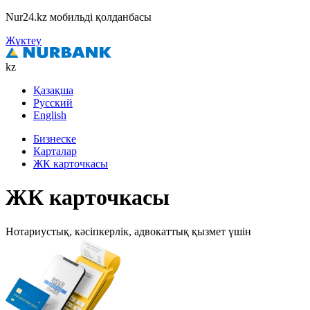
Nur24.kz мобильді қолданбасы
Жүктеу
kz
Қазақша
Русский
English
Бизнеске
Карталар
ЖК карточкасы
ЖК карточкасы
Нотариустық, кәсіпкерлік, адвокаттық қызмет үшін