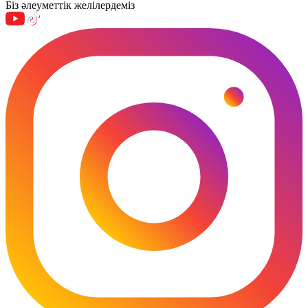
Біз әлеуметтік желілердеміз