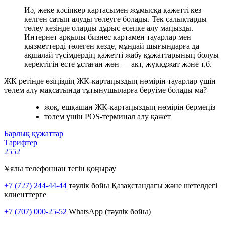
Иә, жеке кәсіпкер картасымен жұмысқа қажетті кез
келген сатып алуды төлеуге болады. Тек салықтарды
төлеу кезінде оларды дұрыс есепке алу маңызды.
Интернет арқылы бизнес картамен тауарлар мен
қызметтерді төлеген кезде, мұндай шығындарға да
ақшалай түсімдердің қажетті жабу құжаттарының болуы
керектігін есте ұстаған жөн — акт, жүкқұжат және т.б.
ЖК ретінде өзіңіздің ЖК-картаңыздың нөмірін тауарлар үшін
төлем алу мақсатында тұтынушыларға беруіме болады ма?
жоқ, ешқашан ЖК-картаңыздың нөмірін бермеңіз
төлем үшін POS-терминал алу қажет
Барлық құжаттар
Тарифтер
2552
Ұялы телефоннан тегін қоңырау
+7 (727) 244-44-44
тәулік бойы Қазақстандағы және шетелдегі
клиенттерге
+7 (707) 000-25-52
WhatsApp (тәулік бойы)