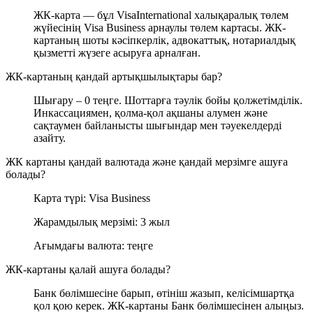
ЖК-карта — бұл VisaInternational халықаралық төлем
жүйесінің Visa Business арнаулы төлем картасы. ЖК-
картаның шоты кәсіпкерлік, адвокаттық, нотариалдық
қызметті жүзеге асыруға арналған.
ЖК-картаның қандай артықшылықтары бар?
Шығару – 0 теңге. Шоттарға тәулік бойы қолжетімділік.
Инкассациямен, қолма-қол ақшаны алумен және
сақтаумен байланысты шығындар мен тәуекелдерді
азайту.
ЖК картаны қандай валютада және қандай мерзімге ашуға
болады?
Карта түрі: Visa Business
Жарамдылық мерзімі: 3 жыл
Ағымдағы валюта: теңге
ЖК-картаны қалай ашуға болады?
Банк бөлімшесіне барып, өтініш жазып, келісімшартқа
қол қою керек. ЖК-картаны Банк бөлімшесінен алыңыз.