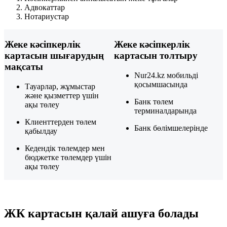
Адвокаттар
Нотариустар
Жеке кәсіпкерлік
Жеке кәсіпкерлік
картасын шығарудың
картасын толтыру
мақсаты
Nur24.kz мобильді
қосымшасында
Тауарлар, жұмыстар
және қызметтер үшін
Банк төлем
ақы төлеу
терминалдарында
Клиенттерден төлем
Банк бөлімшелерінде
қабылдау
Кедендік төлемдер мен
бюджетке төлемдер үшін
ақы төлеу
ЖК картасын қалай ашуға болады