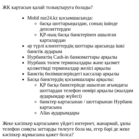
ЖК картасын қалай толықтыруға болады?
Mobil nur24.kz қосымшасында:
басқа шоттарыңыздан, соның ішінде
депозиттерден
ҚР-ның басқа банктерінен ашылған
карталардан
әр түрлі клиенттердің шоттары арасында ішкі
банктік аударым
Нурбанктің Cash-in банкоматтары арқылы
Нурбанк төлем терминалдары және қызмет
қолжетімді терминалдар желісі арқылы
Банктің бөлімшелеріндегі кассалар арқылы
Басқа банктердің қосымшалары арқылы:
ҚР басқа банктерінде ашылған ағымдағы
шоттардан телефон нөмірі арқылы (жылдам
аударымдар жүйесі)
банктер картасынан / шоттарынан Нурбанк
картасына
Alias аударымдары
Жеке кәсіпкер картасымен үйдегі интернет, жанармай, ұялы
телефон сияқты заттарды төлеуге бола ма, егер бәрі де жеке
кәсіпкер жұмысына қажет болса?