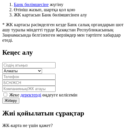
Банк бөлімшесіне
жүгіну
Өтініш жазып, шартқа қол қою
ЖК картасын Банк бөлімшесінен алу
* ЖК картасы рәсімделген кезде Банк салық органдарын шот
ашу туралы міндетті түрде Қазақстан Республикасының
Заңнамасында белгіленген мерзімдер мен тәртіпте хабардар
етеді.
Кеңес алу
Жеке
деректерді
өңдеуге келісемін
Жиі қойылатын сұрақтар
ЖК-карта не үшін қажет?