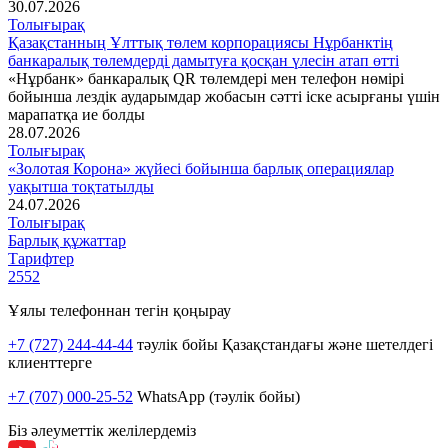
30.07.2026
Толығырақ
Қазақстанның Ұлттық төлем корпорациясы Нұрбанктің
банкаралық төлемдерді дамытуға қосқан үлесін атап өтті
«Нұрбанк» банкаралық QR төлемдері мен телефон нөмірі
бойынша лездік аударымдар жобасын сәтті іске асырғаны үшін
марапатқа ие болды
28.07.2026
Толығырақ
«Золотая Корона» жүйесі бойынша барлық операциялар
уақытша тоқтатылды
24.07.2026
Толығырақ
Барлық құжаттар
Тарифтер
2552
Ұялы телефоннан тегін қоңырау
+7 (727) 244-44-44
тәулік бойы Қазақстандағы және шетелдегі
клиенттерге
+7 (707) 000-25-52
WhatsApp (тәулік бойы)
Біз әлеуметтік желілердеміз