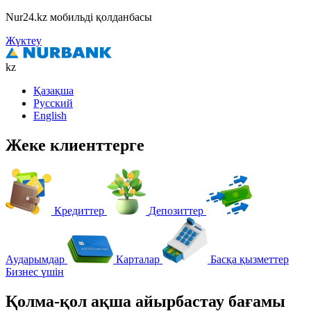
Nur24.kz мобильді қолданбасы
Жүктеу
kz
Қазақша
Русский
English
Жеке клиенттерге
Кредиттер
Депозиттер
Аударымдар
Карталар
Басқа қызметтер
Бизнес үшін
Қолма-қол ақша айырбастау бағамы