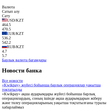
Валюта
Сатып алу
Сату
USD/KZT
464.5
470.5
EUR/KZT
536.2
542.2
RUB/KZT
4.7
5.7
Барлық валюта бағамдары
Новости банка
Все новости
«Kwikpay» жүйесі бойынша барлық операциялар уақытша
тоқтатылды
«Kwikpay» ақша аударымдары жүйесі бойынша барлық
операциялардың, соның ішінде ақша аударымдарын жіберу
және төлеу операцияларының уақытша тоқтатылғаны туралы
хабарлаймыз