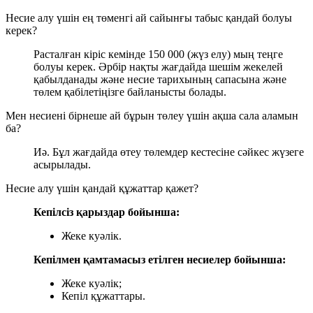
Несие алу үшін ең төменгі ай сайынғы табыс қандай болуы
керек?
Расталған кіріс кемінде 150 000 (жүз елу) мың теңге
болуы керек. Әрбір нақты жағдайда шешім жекелей
қабылданады және несие тарихының сапасына және
төлем қабілетіңізге байланысты болады.
Мен несиені бірнеше ай бұрын төлеу үшін ақша сала аламын
ба?
Иә. Бұл жағдайда өтеу төлемдер кестесіне сәйкес жүзеге
асырылады.
Несие алу үшін қандай құжаттар қажет?
Кепілсіз қарыздар бойынша:
Жеке куәлік.
Кепілмен қамтамасыз етілген несиелер бойынша:
Жеке куәлік;
Кепіл құжаттары.