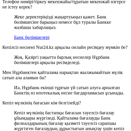
Телефон нөмірі/тіркеу мекенжайы/тұратын мекенжай өзгерсе
не істеу керек?
Жеке деректеріңізді жаңартуыңыз қажет. Банк
бөлімшесіне барыңыз немесе бұл туралы Банкке
жазбаша хабарлаңыз.
Банк бөлімшелері
Кепілсіз несиені Nur24.kz арқылы онлайн ресімдеу мүмкін бе?
Жоқ. Қазіргі уақытта барлық несиелер Нұрбанк
бөлімшелері арқылы ресімделеді.
Мен Нұрбанктен қайталама нарықтан жылжымайтын мүлік
сатып ала аламын ба?
Иә, Нұрбанк екінші тұрғын үй сатып алуға арналған
Банктің өз ипотекалық несие бағдарламасын ұсынады.
Кепіл мүлкінің бағасын кім белгілейді?
Кепіл мүлкінің бастапқы бағасын тәуелсіз бағалау
ұйымдары жүргізеді. Қайталама бағалауды Банк
филиалдарының бағалау қызметі тәуелсіз сарапшы
жүргізген бағалаудың дұрыстығын анықтау үшін кепіл