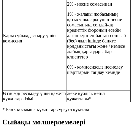
2% - несие сомасынан
1% - жалақы жобасының
қатысушылары үшін несие
сомасының, сондай-ақ
кредиттік бюроның есебін
Қарыз ұйымдастыру үшін
алған күннен бастап соңғы 5
комиссия
(бес) жыл ішінде банкте
қолданыстағы және / немесе
жабық қарыздары бар
клиенттер
0% - комиссиясыз несиелеу
шарттарын таңдау кезінде
Өтінімді ресімдеу үшін қажетті
жеке куәлігі, кепіл
құжаттар тізімі
құжаттары*
* Банк қосымша құжаттар сұрауға құқылы
Сыйақы мөлшерлемелері