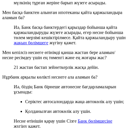
мүлкінің тұрған жеріне барып жүзеге асырады.
Мен басқа банктен алынған ипотеканы қайта қаржыландыра
аламын ба?
Иә, Банк басқа банктердегі қарыздар бойынша қайта
қаржыландыруды жүзеге асырады, егер несие бойынша
төлем мерзімі кешіктірілмесе. Қайта қаржыландыру үшін
жақын бөлімшеге
жүгіну қажет.
Мен кепілсіз несиеге өтінімді қанша жастан бере аламын/
несие ресімдеу үшін ең төменгі және ең жоғары жас?
21 жастан бастап зейнеткерлік жасқа дейін.
Нұрбанк арқылы көлікті несиеге ала аламын ба?
Иә, біздің Банк бірнеше автонесие бағдарламаларын
ұсынады:
Серіктес автосалондарда жаңа автокөлік алу үшін;
Қолданылған автокөлік алу үшін.
Несие өтінішін қарау үшін Сізге
Банк бөлімшесіне
жүгіну қажет.