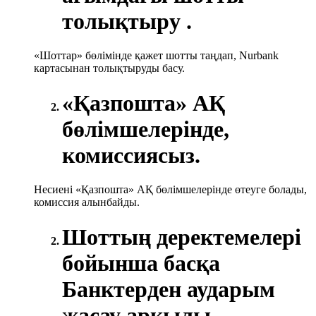
толықтыру .
«Шоттар» бөлімінде қажет шотты таңдап, Nurbank
картасынан толықтыруды басу.
«Қазпошта» АҚ
бөлімшелерінде,
комиссиясыз.
Несиені «Қазпошта» АҚ бөлімшелерінде өтеуге болады,
комиссия алынбайды.
Шоттың деректемелері
бойынша басқа
Банктерден аударым
жасау арқылы.