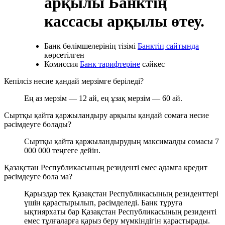
арқылы Банктің
кассасы арқылы өтеу.
Банк бөлімшелерінің тізімі
Банктің сайтында
көрсетілген
Комиссия
Банк тарифтеріне
сәйкес
Кепілсіз несие қандай мерзімге беріледі?
Ең аз мерзім — 12 ай, ең ұзақ мерзім — 60 ай.
Сыртқы қайта қаржыландыру арқылы қандай сомаға несие
рәсімдеуге болады?
Сыртқы қайта қаржыландырудың максималды сомасы 7
000 000 теңгеге дейін.
Қазақстан Республикасының резиденті емес адамға кредит
рәсімдеуге бола ма?
Қарыздар тек Қазақстан Республикасының резиденттері
үшін қарастырылып, рәсімделеді. Банк тұруға
ықтиярхаты бар Қазақстан Республикасының резиденті
емес тұлғаларға қарыз беру мүмкіндігін қарастырады.