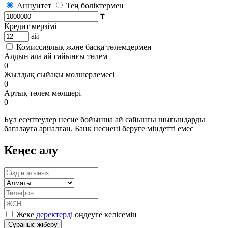
Аннуитет
Тең бөліктермен
₸
Кредит мерзімі
ай
Комиссиялық және басқа төлемдермен
Алдын ала ай сайынғы төлем
0
Жылдық сыйақы мөлшерлемесі
0
Артық төлем мөлшері
0
Бұл есептеулер несие бойынша ай сайынғы шығындарды
бағалауға арналған. Банк несиені беруге міндетті емес
Кеңес алу
Жеке
деректерді
өңдеуге келісемін