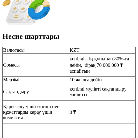
Несие шарттары
Валютасы
KZT
кепілдіктің құнынан 80%-ға
Сомасы
дейін, бірақ 70 000 000 ₸
аспайтын
Мерзімі
10 жылға дейін
кепілді мүлікті сақтандыру
Сақтандыру
міндетті
Қарыз алу үшін өтініш пен
құжаттарды қарау үшін
0 ₸
комиссия