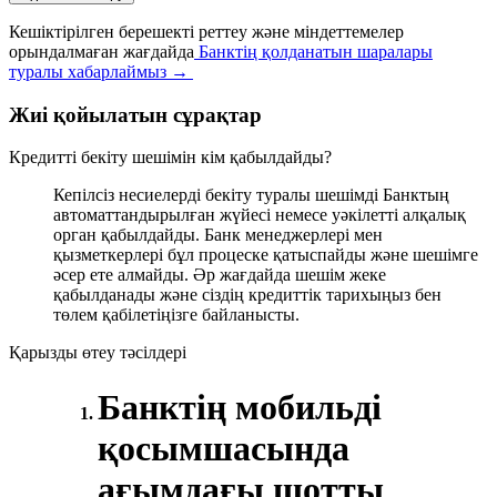
Кешіктірілген берешекті реттеу және міндеттемелер
орындалмаған жағдайда
Банктің қолданатын шаралары
туралы хабарлаймыз →
Жиі қойылатын сұрақтар
Кредитті бекіту шешімін кім қабылдайды?
Кепілсіз несиелерді бекіту туралы шешімді Банктың
автоматтандырылған жүйесі немесе уәкілетті алқалық
орган қабылдайды. Банк менеджерлері мен
қызметкерлері бұл процеске қатыспайды және шешімге
әсер ете алмайды. Әр жағдайда шешім жеке
қабылданады және сіздің кредиттік тарихыңыз бен
төлем қабілетіңізге байланысты.
Қарызды өтеу тәсілдері
Банктің мобильді
қосымшасында
ағымдағы шотты