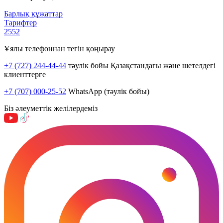
Барлық құжаттар
Тарифтер
2552
Ұялы телефоннан тегін қоңырау
+7 (727) 244-44-44
тәулік бойы Қазақстандағы және шетелдегі
клиенттерге
+7 (707) 000-25-52
WhatsApp (тәулік бойы)
Біз әлеуметтік желілердеміз