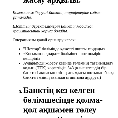
Комиссия жіберуші-банктің тарифтеріне сәйкес
ұсталады.
Шоттың деректемелерін Банктің мобильді
қосымшасынан көруге болады.
Операцияны қалай орындау керек:
"Шоттар" бөлімінде қажетті шотты таңдаңыз
«Қосымша ақпарат» бөлімінен шот нөмірін
көшіріңіз
Аударымды жіберу кезінде төлемнің тағайындалу
кодын (ТТК) көрсетіңіз: 343 (клиенттердің бір
банктегі ақшасын өзінің ағымдағы шотынан басқа
банктегі өзінің ағымдағы шотына аударуы)
Банктің кез келген
бөлімшесінде қолма-
қол ақшамен төлеу