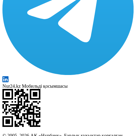
Nur24.kz Мобильді қосымшасы
© 2005–2026 АҚ «Нурбанк». Барлық құқықтар қорғалған.