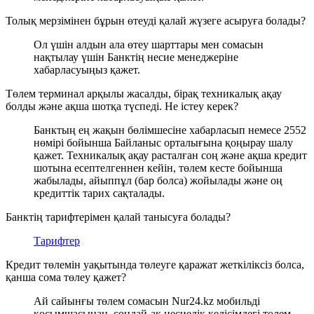
Толық мерзімінен бұрын өтеуді қалай жүзеге асыруға болады?
Ол үшін алдын ала өтеу шарттары мен сомасын
нақтылау үшін Банктің несие менеджеріне
хабарласуыңыз қажет.
Төлем терминал арқылы жасалды, бірақ техникалық ақау
болды және ақша шотқа түспеді. Не істеу керек?
Банктың ең жақын бөлімшесіне хабарласып немесе 2552
нөмірі бойынша Байланыс орталығына қоңырау шалу
қажет. Техникалық ақау расталған соң және ақша кредит
шотына есептелгеннен кейін, төлем кесте бойынша
жабылады, айыппұл (бар болса) жойылады және оң
кредиттік тарих сақталады.
Банктің тарифтерімен қалай танысуға болады?
Тарифтер
Кредит төлемін уақытында төлеуге қаражат жеткіліксіз болса,
қанша сома төлеу қажет?
Ай сайынғы төлем сомасын Nur24.kz мобильді
қосымшасынан, сондай-ақ несиелік келісімдегі төлем