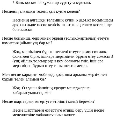
* Банк қосымша құжаттар сұратуға құқылы.
Несиенің алғашқы төлемі қай күнге келеді?
Несиенің алғашқы төлемінің күнін Nur24.kz қосымшасы
арқылы және несие келісім шартының төлем кестесінде
біле аласыз.
Несие бойынша мерзімінен бұрын (толық/жартылай) өтеуге
комиссия (айыппұл) бар ма?
Жоқ, мерзімінен бұрын несиені өтеуге комиссия жоқ.
Сонымен бірге, ішінара мерзімінен бұрын өтеу сомасы 3
(үш) айлық төлемдерден кем болмауы тиіс. Ішінара
мерзімінен бұрын өтеу саны шектелмеген.
Мен несие қарызын мобильді қосымша арқылы мерзімінен
бұрын төлей аламын ба?
Жоқ. Ол үшін банкінің кредит менеджеріне
хабарласуыңыз қажет
Несие шарттарын өзгертуге өтінішті қалай беремін?
Несие шарттарын өзгертуге өтініш беру үшін несие
менеджеріне хабарласуыңыз қажет.