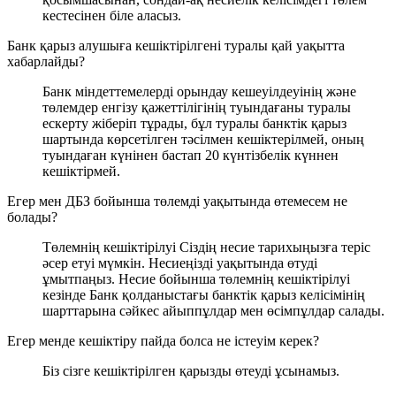
кестесінен біле аласыз.
Банк қарыз алушыға кешіктірілгені туралы қай уақытта
хабарлайды?
Банк міндеттемелерді орындау кешеуілдеуінің және
төлемдер енгізу қажеттілігінің туындағаны туралы
ескерту жіберіп тұрады, бұл туралы банктік қарыз
шартында көрсетілген тәсілмен кешіктерілмей, оның
туындаған күнінен бастап 20 күнтізбелік күннен
кешіктірмей.
Егер мен ДБЗ бойынша төлемді уақытында өтемесем не
болады?
Төлемнің кешіктірілуі Сіздің несие тарихыңызға теріс
әсер етуі мүмкін. Несиеңізді уақытында өтуді
ұмытпаңыз. Несие бойынша төлемнің кешіктірілуі
кезінде Банк қолданыстағы банктік қарыз келісімінің
шарттарына сәйкес айыппұлдар мен өсімпұлдар салады.
Егер менде кешіктіру пайда болса не істеуім керек?
Біз сізге кешіктірілген қарызды өтеуді ұсынамыз.