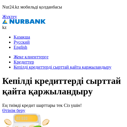
Nur24.kz мобильді қолданбасы
Жүктеу
kz
Қазақша
Русский
English
Жеке клиенттерге
Кредиттер
Кепілді кредиттерді сырттай қайта қаржыландыру
Кепілді кредиттерді сырттай
қайта қаржыландыру
Ең тиімді кредит шарттары тек Сіз үшін!
Өтінім беру