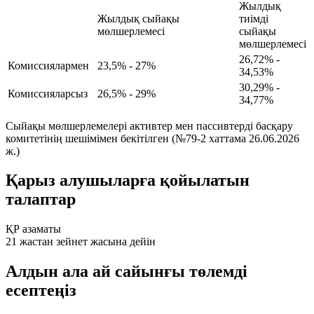
Жылдық
Жылдық сыйақы
тиімді
мөлшерлемесі
сыйақы
мөлшерлемесі
26,72% -
Комиссиялармен
23,5% - 27%
34,53%
30,29% -
Комиссияларсыз
26,5% - 29%
34,77%
Сыйақы мөлшерлемелері активтер мен пассивтерді басқару
комитетінің шешімімен бекітілген (№79-2 хаттама 26.06.2026
ж.)
Қарыз алушыларға қойылатын
талаптар
ҚР азаматы
21 жастан зейнет жасына дейін
Алдын ала ай сайынғы төлемді
есептеңіз