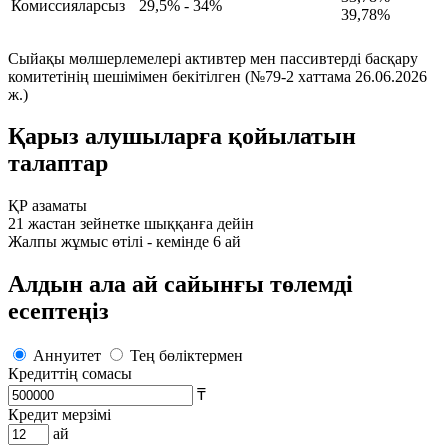
Комиссияларсыз
29,5% - 34%
39,78%
Сыйақы мөлшерлемелері активтер мен пассивтерді басқару
комитетінің шешімімен бекітілген (№79-2 хаттама 26.06.2026
ж.)
Қарыз алушыларға қойылатын
талаптар
ҚР азаматы
21 жастан зейнетке шыққанға дейін
Жалпы жұмыс өтілі - кемінде 6 ай
Алдын ала ай сайынғы төлемді
есептеңіз
Аннуитет
Тең бөліктермен
Кредиттің сомасы
₸
Кредит мерзімі
ай