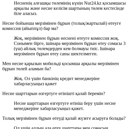
Несиенің алғашқы төлемінің күнін Nur24.kz қосымшасы
арқылы және несие келісім шартының төлем кестесінде
біле аласыз.
Несие бойынша мерзімінен бұрын (толық/жартылай) өтеуге
комиссия (айыппұл) бар ма?
Жоқ, мерзімінен бұрын несиені өтеуге комиссия жоқ.
Сонымен бірге, ішінара мерзімінен бұрын өтеу сомасы 3
(үш) айлық төлемдерден кем болмауы тиіс. Ішінара
мерзімінен бұрын өтеу саны шектелмеген.
Мен несие қарызын мобильді қосымша арқылы мерзімінен
бұрын төлей аламын ба?
Жоқ. Ол үшін банкінің кредит менеджеріне
хабарласуыңыз қажет
Несие шарттарын өзгертуге өтінішті қалай беремін?
Несие шарттарын өзгертуге өтініш беру үшін несие
менеджеріне хабарласуыңыз қажет.
Толық мерзімінен бұрын өтеуді қалай жүзеге асыруға болады?
Ол үшін алдын ала өтеу шарттары мен сомасын