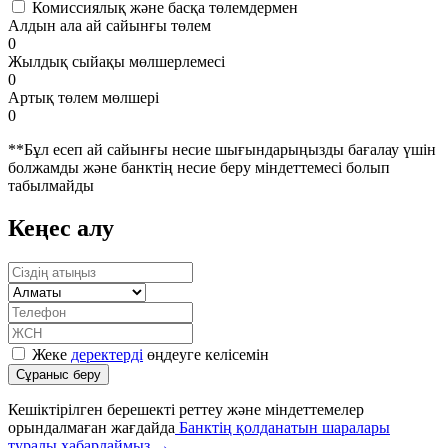
Комиссиялық және басқа төлемдермен
Алдын ала ай сайынғы төлем
0
Жылдық сыйақы мөлшерлемесі
0
Артық төлем мөлшері
0
**Бұл есеп ай сайынғы несие шығындарыңызды бағалау үшін
болжамды және банктің несие беру міндеттемесі болып
табылмайды
Кеңес алу
Жеке
деректерді
өңдеуге келісемін
Кешіктірілген берешекті реттеу және міндеттемелер
орындалмаған жағдайда
Банктің қолданатын шаралары
туралы хабарлаймыз →