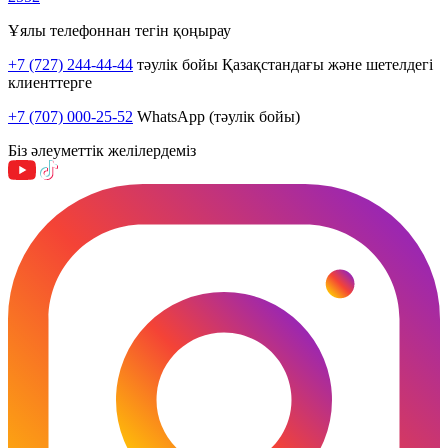
Ұялы телефоннан тегін қоңырау
+7 (727) 244-44-44
тәулік бойы Қазақстандағы және шетелдегі
клиенттерге
+7 (707) 000-25-52
WhatsApp (тәулік бойы)
Біз әлеуметтік желілердеміз