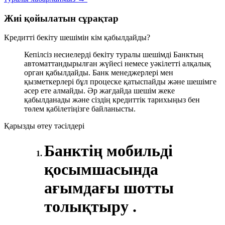
Жиі қойылатын сұрақтар
Кредитті бекіту шешімін кім қабылдайды?
Кепілсіз несиелерді бекіту туралы шешімді Банктың
автоматтандырылған жүйесі немесе уәкілетті алқалық
орган қабылдайды. Банк менеджерлері мен
қызметкерлері бұл процеске қатыспайды және шешімге
әсер ете алмайды. Әр жағдайда шешім жеке
қабылданады және сіздің кредиттік тарихыңыз бен
төлем қабілетіңізге байланысты.
Қарызды өтеу тәсілдері
Банктің мобильді
қосымшасында
ағымдағы шотты
толықтыру .