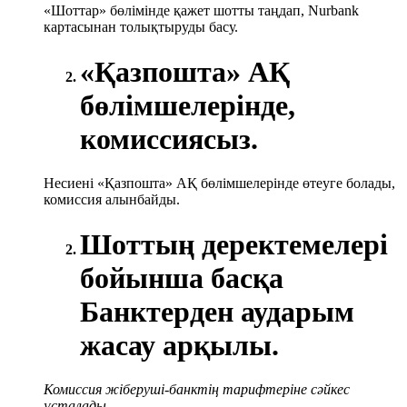
«Шоттар» бөлімінде қажет шотты таңдап, Nurbank
картасынан толықтыруды басу.
«Қазпошта» АҚ
бөлімшелерінде,
комиссиясыз.
Несиені «Қазпошта» АҚ бөлімшелерінде өтеуге болады,
комиссия алынбайды.
Шоттың деректемелері
бойынша басқа
Банктерден аударым
жасау арқылы.
Комиссия жіберуші-банктің тарифтеріне сәйкес
ұсталады.