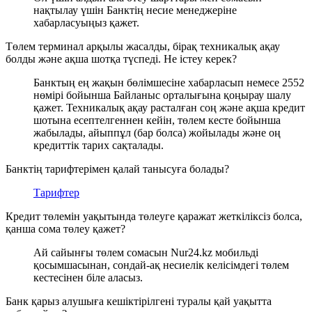
нақтылау үшін Банктің несие менеджеріне
хабарласуыңыз қажет.
Төлем терминал арқылы жасалды, бірақ техникалық ақау
болды және ақша шотқа түспеді. Не істеу керек?
Банктың ең жақын бөлімшесіне хабарласып немесе 2552
нөмірі бойынша Байланыс орталығына қоңырау шалу
қажет. Техникалық ақау расталған соң және ақша кредит
шотына есептелгеннен кейін, төлем кесте бойынша
жабылады, айыппұл (бар болса) жойылады және оң
кредиттік тарих сақталады.
Банктің тарифтерімен қалай танысуға болады?
Тарифтер
Кредит төлемін уақытында төлеуге қаражат жеткіліксіз болса,
қанша сома төлеу қажет?
Ай сайынғы төлем сомасын Nur24.kz мобильді
қосымшасынан, сондай-ақ несиелік келісімдегі төлем
кестесінен біле аласыз.
Банк қарыз алушыға кешіктірілгені туралы қай уақытта