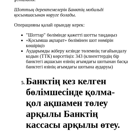
Шоттың деректемелерін Банктің мобильді
қосымшасынан көруге болады.
Операцияны қалай орындау керек:
"Шоттар" бөлімінде қажетті шотты таңдаңыз
«Қосымша ақпарат» бөлімінен шот нөмірін
көшіріңіз
Аударымды жіберу кезінде төлемнің тағайындалу
кодын (ТТК) көрсетіңіз: 343 (клиенттердің бір
банктегі ақшасын өзінің ағымдағы шотынан басқа
банктегі өзінің ағымдағы шотына аударуы)
Банктің кез келген
бөлімшесінде қолма-
қол ақшамен төлеу
арқылы Банктің
кассасы арқылы өтеу.