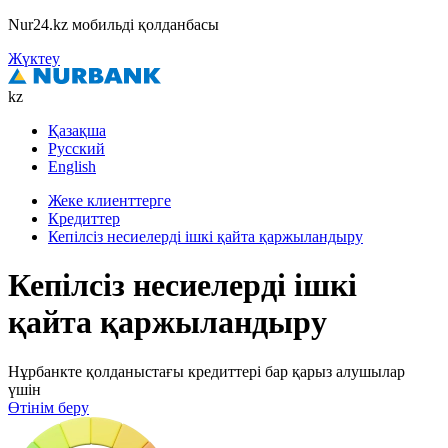
Nur24.kz мобильді қолданбасы
Жүктеу
kz
Қазақша
Русский
English
Жеке клиенттерге
Кредиттер
Кепілсіз несиелерді ішкі қайта қаржыландыру
Кепілсіз несиелерді ішкі
қайта қаржыландыру
Нұрбанкте қолданыстағы кредиттері бар қарыз алушылар
үшін
Өтінім беру