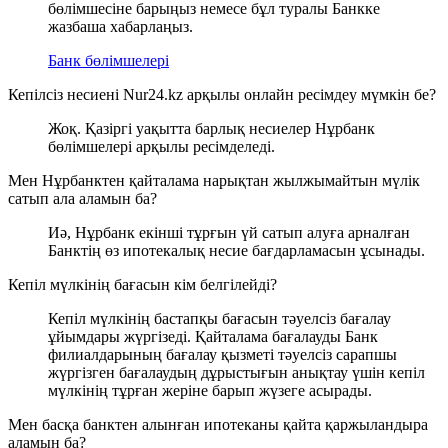
бөлімшесіне барыңыз немесе бұл туралы Банкке
жазбаша хабарлаңыз.
Банк бөлімшелері
Кепілсіз несиені Nur24.kz арқылы онлайн ресімдеу мүмкін бе?
Жоқ. Қазіргі уақытта барлық несиелер Нұрбанк
бөлімшелері арқылы ресімделеді.
Мен Нұрбанктен қайталама нарықтан жылжымайтын мүлік
сатып ала аламын ба?
Иә, Нұрбанк екінші тұрғын үй сатып алуға арналған
Банктің өз ипотекалық несие бағдарламасын ұсынады.
Кепіл мүлкінің бағасын кім белгілейді?
Кепіл мүлкінің бастапқы бағасын тәуелсіз бағалау
ұйымдары жүргізеді. Қайталама бағалауды Банк
филиалдарының бағалау қызметі тәуелсіз сарапшы
жүргізген бағалаудың дұрыстығын анықтау үшін кепіл
мүлкінің тұрған жеріне барып жүзеге асырады.
Мен басқа банктен алынған ипотеканы қайта қаржыландыра
аламын ба?