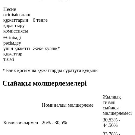
Несие
өтінімін және
құжаттарын
0 теңге
қарастыру
комиссиясы
Өтінімді
рәсімдеу
үшін қажетті
Жеке куәлік*
құжаттар
тізімі
* Банк қосымша құжаттарды сұратуға құқылы
Сыйақы мөлшерлемелері
Жылдық
тиімді
Номиналды мөлшерлеме
сыйақы
мөлшерлемесі
30,53% -
Комиссиялармен
26% - 30,5%
44,56%
33,78% -