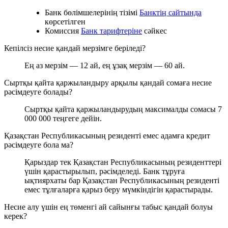
Банк бөлімшелерінің тізімі
Банктің сайтында
көрсетілген
Комиссия
Банк тарифтеріне
сәйкес
Кепілсіз несие қандай мерзімге беріледі?
Ең аз мерзім — 12 ай, ең ұзақ мерзім — 60 ай.
Сыртқы қайта қаржыландыру арқылы қандай сомаға несие
рәсімдеуге болады?
Сыртқы қайта қаржыландырудың максималды сомасы 7
000 000 теңгеге дейін.
Қазақстан Республикасының резиденті емес адамға кредит
рәсімдеуге бола ма?
Қарыздар тек Қазақстан Республикасының резиденттері
үшін қарастырылып, рәсімделеді. Банк тұруға
ықтиярхаты бар Қазақстан Республикасының резиденті
емес тұлғаларға қарыз беру мүмкіндігін қарастырады.
Несие алу үшін ең төменгі ай сайынғы табыс қандай болуы
керек?