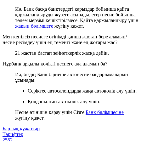
Иә, Банк басқа банктердегі қарыздар бойынша қайта
қаржыландыруды жүзеге асырады, егер несие бойынша
төлем мерзімі кешіктірілмесе. Қайта қаржыландыру үшін
жақын бөлімшеге
жүгіну қажет.
Мен кепілсіз несиеге өтінімді қанша жастан бере аламын/
несие ресімдеу үшін ең төменгі және ең жоғары жас?
21 жастан бастап зейнеткерлік жасқа дейін.
Нұрбанк арқылы көлікті несиеге ала аламын ба?
Иә, біздің Банк бірнеше автонесие бағдарламаларын
ұсынады:
Серіктес автосалондарда жаңа автокөлік алу үшін;
Қолданылған автокөлік алу үшін.
Несие өтінішін қарау үшін Сізге
Банк бөлімшесіне
жүгіну қажет.
Барлық құжаттар
Тарифтер
2552