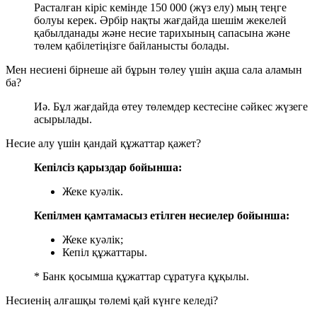
Расталған кіріс кемінде 150 000 (жүз елу) мың теңге
болуы керек. Әрбір нақты жағдайда шешім жекелей
қабылданады және несие тарихының сапасына және
төлем қабілетіңізге байланысты болады.
Мен несиені бірнеше ай бұрын төлеу үшін ақша сала аламын
ба?
Иә. Бұл жағдайда өтеу төлемдер кестесіне сәйкес жүзеге
асырылады.
Несие алу үшін қандай құжаттар қажет?
Кепілсіз қарыздар бойынша:
Жеке куәлік.
Кепілмен қамтамасыз етілген несиелер бойынша:
Жеке куәлік;
Кепіл құжаттары.
* Банк қосымша құжаттар сұратуға құқылы.
Несиенің алғашқы төлемі қай күнге келеді?