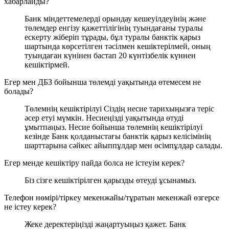
хабарлайды?
Банк міндеттемелерді орындау кешеуілдеуінің және
төлемдер енгізу қажеттілігінің туындағаны туралы
ескерту жіберіп тұрады, бұл туралы банктік қарыз
шартында көрсетілген тәсілмен кешіктерілмей, оның
туындаған күнінен бастап 20 күнтізбелік күннен
кешіктірмей.
Егер мен ДБЗ бойынша төлемді уақытында өтемесем не
болады?
Төлемнің кешіктірілуі Сіздің несие тарихыңызға теріс
әсер етуі мүмкін. Несиеңізді уақытында өтуді
ұмытпаңыз. Несие бойынша төлемнің кешіктірілуі
кезінде Банк қолданыстағы банктік қарыз келісімінің
шарттарына сәйкес айыппұлдар мен өсімпұлдар салады.
Егер менде кешіктіру пайда болса не істеуім керек?
Біз сізге кешіктірілген қарызды өтеуді ұсынамыз.
Телефон нөмірі/тіркеу мекенжайы/тұратын мекенжай өзгерсе
не істеу керек?
Жеке деректеріңізді жаңартуыңыз қажет. Банк