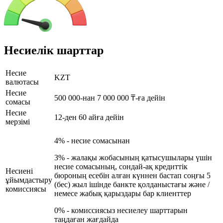
Несиелік шарттар
Несие
KZT
валютасы
Несие
500 000-нан 7 000 000 ₸-ға дейін
сомасы
Несие
12-ден 60 айға дейін
мерзімі
4% - несие сомасынан
3% - жалақы жобасының қатысушылары үшін
несие сомасының, сондай-ақ кредиттік
Несиені
бюроның есебін алған күннен бастап соңғы 5
ұйымдастыру
(бес) жыл ішінде банкте қолданыстағы және /
комиссиясы
немесе жабық қарыздары бар клиенттер
0% - комиссиясыз несиелеу шарттарын
таңдаған жағдайда