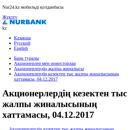
Nur24.kz мобильді қолданбасы
Жүктеу
kz
Қазақша
Русский
English
Банк туралы
Акционерлер мен инвесторлар
Акционерлердің жалпы жиналысы
Акционерлердің кезектен тыс жалпы жиналысының
хаттамасы, 04.12.2017
Акционерлердің кезектен тыс
жалпы жиналысының
хаттамасы, 04.12.2017
Акционерлердің кезектен тыс жалпы жиналысының