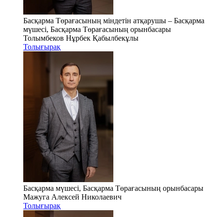
Басқарма Төрағасының міндетін атқарушы – Басқарма
мүшесі, Басқарма Төрағасының орынбасары
Толымбеков Нұрбек Қабылбекұлы
Толығырақ
Басқарма мүшесі, Басқарма Төрағасының орынбасары
Мажуга Алексей Николаевич
Толығырақ