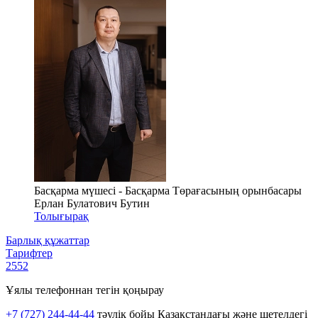
Басқарма мүшесi - Басқарма Төрағасының орынбасары
Ерлан Булатович Бутин
Толығырақ
Барлық құжаттар
Тарифтер
2552
Ұялы телефоннан тегін қоңырау
+7 (727) 244-44-44
тәулік бойы Қазақстандағы және шетелдегі