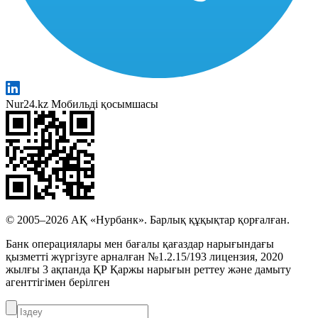
Nur24.kz Мобильді қосымшасы
© 2005–2026 АҚ «Нурбанк». Барлық құқықтар қорғалған.
Банк операциялары мен бағалы қағаздар нарығындағы
қызметті жүргізуге арналған №1.2.15/193 лицензия, 2020
жылғы 3 ақпанда ҚР Қаржы нарығын реттеу және дамыту
агенттігімен берілген