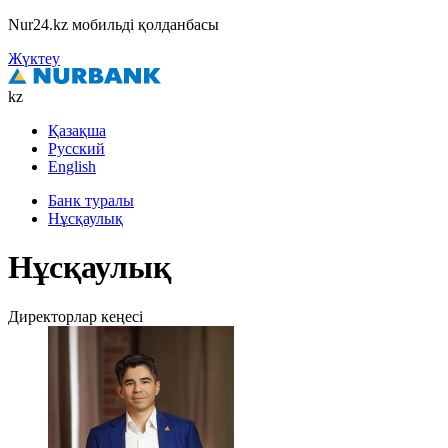
Nur24.kz мобильді қолданбасы
Жүктеу
kz
Қазақша
Русский
English
Банк туралы
Нұсқаулық
Нұсқаулық
Директорлар кеңесі