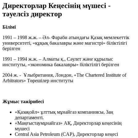
Директорлар Кеңесінің мүшесі -
тәуелсіз директор
Білімі
1991 – 1998 ж.ж. – Әл- Фараби атындағы Қазақ мемлекеттік
университеті, «құқық бакалавры және магистрі» біліктілігі
берілген
1991 – 1994 ж.ж. – Алматы қ., Сәулет және құрылыс
институты, «экономика бакалавры» біліктілігі берілген
2004 ж. - Ұлыбритания, Лондон, «The Chartered Institute of
Arbitrators» Төрешілер институты
Жұмыс тәжірибесі
«Қазақойл» ұлттық мұнайгаз компаниясы, Заң
департаменті.
«Маңғыстаумұнайгаз» АҚ, Директорлар кеңесінің
мүшесі
Central Asia Petroleum (CAP), Директорлар кеңесі