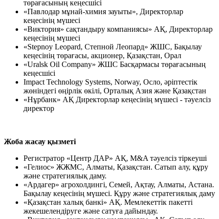
төрағасының кеңесшісі
«Павлодар мұнай-химия зауыты», Директорлар
кеңесінің мүшесі
«Виктория» сақтандыру компаниясы» АҚ, Директорлар
кеңесінің мүшесі
«Stepnoy Leopard, Степной Леопард» ЖШС, Бақылау
кеңесінің төрағасы, акционер, Қазақстан, Орал
«Uralsk Oil Company» ЖШС Басқармасы төрағасының
кеңесшісі
Impact Technology Systems, Norway, Осло, әріптестік
жөніндегі өңірлік өкілі, Орталық Азия және Қазақстан
«Нұрбанк» АҚ Директорлар кеңесінің мүшесі - тәуелсіз
директор
Жоба жасау қызметі
Регистратор «Центр ДАР» АҚ, M&A тәуелсіз тіркеуші
«Гелиос» ЖЖМС, Алматы, Қазақстан. Сатып алу, құру
және стратегиялық даму.
«Ардагер» агрохолдингі, Семей, Ақтау, Алматы, Астана.
Бақылау кеңесінің мүшесі. Құру және стратегиялық даму
«Қазақстан халық банкі» АҚ. Мемлекеттік пакетті
жекешелендіруге және сатуға дайындау.