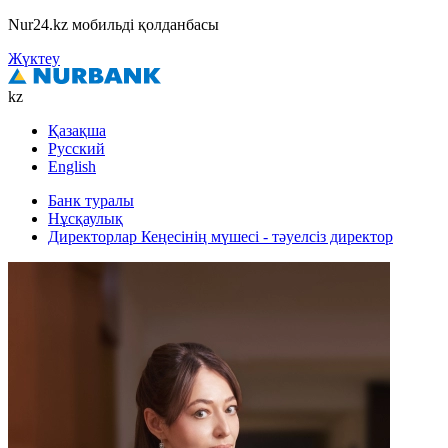
Nur24.kz мобильді қолданбасы
Жүктеу
kz
Қазақша
Русский
English
Банк туралы
Нұсқаулық
Директорлар Кеңесінің мүшесі - тәуелсіз директор