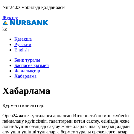
Nur24.kz мобильді қолданбасы
Жүктеу
kz
Қазақша
Русский
English
Банк туралы
Баспасөз қызметі
Жаңалықтар
Хабарлама
Хабарлама
Құрметті клиенттер!
Open24 жеке тұлғаларға арналған Интернет-банкинг жүйесін
пайдалану қауіпсіздігі талаптарын қатаң сақтау, өзіңіздің жеке
логин/құпия сөзіңізді сақтау және оларды алаяқтықтың алдын
алу үшін үшінші тұлғаларға бермеу туралы ережелерге назар