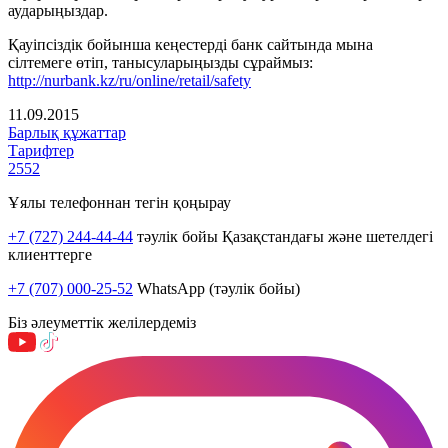
аударыңыздар.
Қауіпсіздік бойынша кеңестерді банк сайтында мына
сілтемеге өтіп, танысуларыңызды сұраймыз:
http://nurbank.kz/ru/online/retail/safety
11.09.2015
Барлық құжаттар
Тарифтер
2552
Ұялы телефоннан тегін қоңырау
+7 (727) 244-44-44
тәулік бойы Қазақстандағы және шетелдегі
клиенттерге
+7 (707) 000-25-52
WhatsApp (тәулік бойы)
Біз әлеуметтік желілердеміз