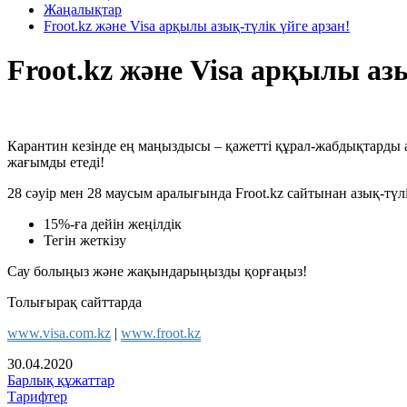
Жаңалықтар
Froot.kz және Visa арқылы азық-түлік үйге арзан!
Froot.kz және Visa арқылы азы
Карантин кезінде ең маңыздысы – қажетті құрал-жабдықтарды ал
жағымды етеді!
28 сәуір мен 28 маусым аралығында Froot.kz сайтынан азық-түлі
15%-ға дейін жеңілдік
Тегін жеткізу
Сау болыңыз және жақындарыңызды қорғаңыз!
Толығырақ сайттарда
www.visa.com.kz
|
www.froot.kz
30.04.2020
Барлық құжаттар
Тарифтер