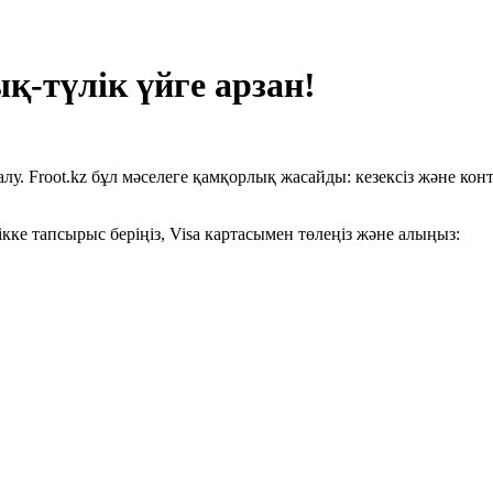
қ-түлік үйге арзан!
у. Froot.kz бұл мәселеге қамқорлық жасайды: кезексіз және конт
кке тапсырыс беріңіз, Visa картасымен төлеңіз және алыңыз: