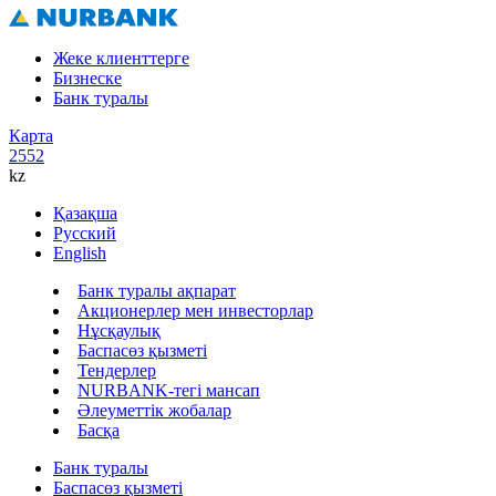
Жеке клиенттерге
Бизнеске
Банк туралы
Карта
2552
kz
Қазақша
Русский
English
Банк туралы ақпарат
Акционерлер мен инвесторлар
Нұсқаулық
Баспасөз қызметі
Тендерлер
NURBANK-тегі мансап
Әлеуметтік жобалар
Басқа
Банк туралы
Баспасөз қызметі