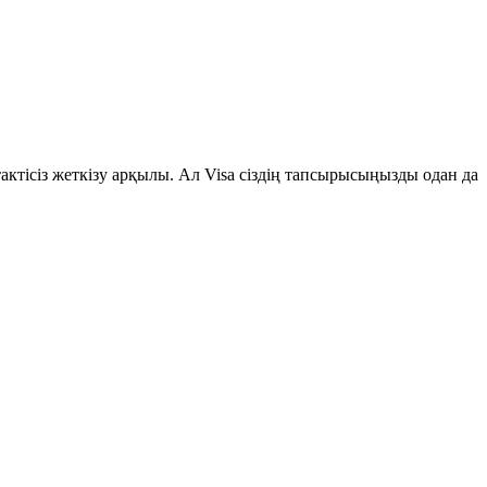
актісіз жеткізу арқылы. Ал Visa сіздің тапсырысыңызды одан да