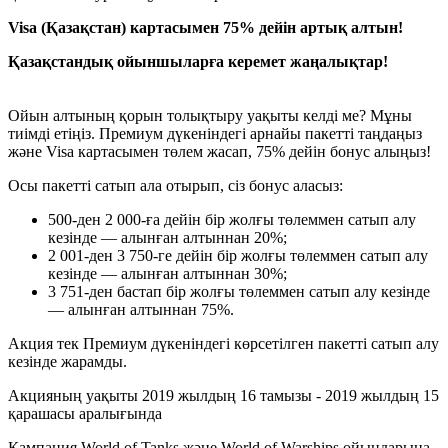
Visa (Қазақстан) картасымен 75% дейін артық алтын!
Қазақстандық ойыншыларға керемет жаңалықтар!
Ойын алтының қорын толықтыру уақыты келді ме? Мұны
тиімді етіңіз. Премиум дүкеніндегі арнайы пакетті таңдаңыз
және Visa картасымен төлем жасап, 75% дейін бонус алыңыз!
Осы пакетті сатып ала отырып, сіз бонус аласыз:
500-ден 2 000-ға дейін бір жолғы төлеммен сатып алу
кезінде — алынған алтыннан 20%;
2 001-ден 3 750-ге дейін бір жолғы төлеммен сатып алу
кезінде — алынған алтыннан 30%;
3 751-ден бастап бір жолғы төлеммен сатып алу кезінде
— алынған алтыннан 75%.
Акция тек Премиум дүкеніндегі көрсетілген пакетті сатып алу
кезінде жарамды.
Акцияның уақыты 2019 жылдың 16 тамызы - 2019 жылдың 15
қарашасы аралығында
Кампания World of Tanks және World of Warships ойындарына