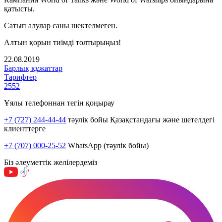
қатысты.
Сатып алулар саны шектелмеген.
Алтын қорын тиімді толтырыңыз!
22.08.2019
Барлық құжаттар
Тарифтер
2552
Ұялы телефоннан тегін қоңырау
+7 (727) 244-44-44
тәулік бойы Қазақстандағы және шетелдегі
клиенттерге
+7 (707) 000-25-52
WhatsApp (тәулік бойы)
Біз әлеуметтік желілердеміз