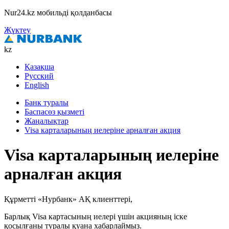
Nur24.kz мобильді қолданбасы
Жүктеу
kz
Қазақша
Русский
English
Банк туралы
Баспасөз қызметі
Жаңалықтар
Visa карталарының иелеріне арналған акция
Visa карталарының иелеріне
арналған акция
Құрметті «Нурбанк» АҚ клиенттері,
Барлық Visa картасының иелері үшін акцияның іске
қосылғаны туралы қуана хабарлаймыз.