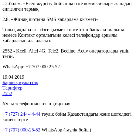
- 2-бөлім. «Есеп жүргізу бойынша өзге комиссиялар» жаңадан
енгізілген тармақ
2.8. «Жинақ шотына SMS хабарлама қызметі»
Толық ақпаратты сізге қызмет көрсететін банк филиалына
немесе Контакт орталығына келесі телефондар арқылы
хабарласып ала аласыз:
2552 - Kcell, Altel 4G, Tele2, Beeline, Activ операторлары үшін
тегін.
WhatsApp: +7 707 000 25 52
19.04.2019
Барлық құжаттар
Тарифтер
2552
Ұялы телефоннан тегін қоңырау
+7 (727) 244-44-44
тәулік бойы Қазақстандағы және шетелдегі
клиенттерге
+7 (707) 000-25-52
WhatsApp (тәулік бойы)