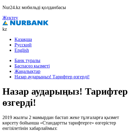
Nur24.kz мобильді қолданбасы
Жүктеу
kz
Қазақша
Русский
English
Банк туралы
Баспасөз қызметі
Жаңалықтар
Назар аударыңыз! Тарифтер өзгерді!
Назар аударыңыз! Тарифтер
өзгерді!
2019 жылғы 2 мамырдан бастап жеке тұлғаларға қызмет
көрсету бойынша «Стандартты тарифтерге» өзгерістер
енгізілетінін хабарлаймыз: