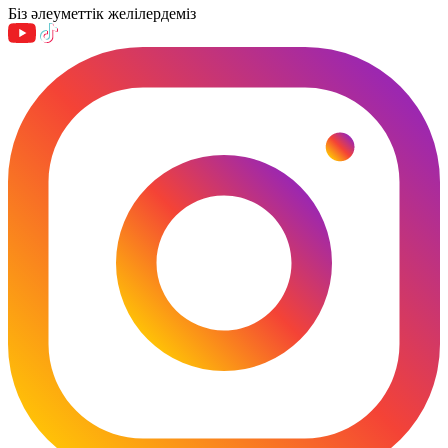
Біз әлеуметтік желілердеміз