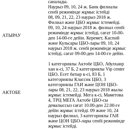
саналады.
Наурыз 09, 10, 24 ж. Банк филиалы
сенбі режимінде жұмыс істейді
08, 09, 21, 22, 23 наурыз 2018 ж.
Филиал және ЦБО жұмыс істемейді.
09, 10, 24 наурыз 2018 ж. филиал сенбі
режимінде жұмыс істейді, сағат 10-00-
АТЫРАУ
ден 14-00-ге дейін. Керемет, Каспий
және Кульсары ЦБО-лары 09, 10, 24
наурыз 2018 ж. сенбі режимінде жұмыс
істейді, сағат 09-00-ден 14-00-ге дейін.
1 категориялы Актобе ЦБО, Абулхаир
хан к-сі, 37 Б, 2 категориялы Vip center
ЦБО, Есет батыр к-сі, 83 Б, 1
категориялы Классик ЦБО, 3
категориялы ГАИ және ЦОН ЦБО-
лары 08, 21, 22, 23 наурыз 2018 жылы
АКТОБЕ
жұмыс істемейді. Мега к-сі, Маметова
4, ТРЦ МЕГА Актобе ЦБО-сы
демалыссыз сағат 10.00-ден 22.00-ге
дейін жұмыс істейді. 09 және 10, 24
наурыз филиал, 3 категориялы ГАИ
және ЦОН ЦБО-лары сенбі режимінде
жұмыс істейді.