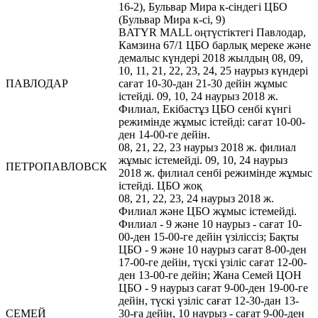
16-2), Бульвар Мира к-сіндегі ЦБО
(Бульвар Мира к-сі, 9)
BATYR MALL оңтүстіктегі Павлодар,
Камзина 67/1 ЦБО барлық мереке және
демалыс күндері 2018 жылдың 08, 09,
10, 11, 21, 22, 23, 24, 25 наурыз күндері
ПАВЛОДАР
сағат 10-30-дан 21-30 дейін жұмыс
істейді. 09, 10, 24 наурыз 2018 ж.
Филиал, Екібастұз ЦБО сенбі күнгі
режимінде жұмыс істейді: сағат 10-00-
ден 14-00-ге дейін.
08, 21, 22, 23 наурыз 2018 ж. филиал
жұмыс істемейді. 09, 10, 24 наурыз
ПЕТРОПАВЛОВСК
2018 ж. филиал сенбі режимінде жұмыс
істейді. ЦБО жоқ
08, 21, 22, 23, 24 наурыз 2018 ж.
Филиал және ЦБО жұмыс істемейді.
Филиал - 9 және 10 наурыз - сағат 10-
00-ден 15-00-ге дейін үзіліссіз; Бақты
ЦБО - 9 және 10 наурыз сағат 8-00-ден
17-00-ге дейін, түскі үзіліс сағат 12-00-
ден 13-00-ге дейін; Жана Семей ЦОН
ЦБО - 9 наурыз сағат 9-00-ден 19-00-ге
дейін, түскі үзіліс сағат 12-30-дан 13-
СЕМЕЙ
30-ға дейін, 10 наурыз - сағат 9-00-ден