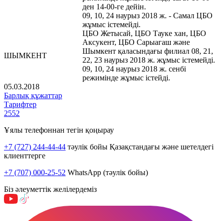
ден 14-00-ге дейін.
09, 10, 24 наурыз 2018 ж. - Самал ЦБО
жұмыс істемейді.
ЦБО Жетысай, ЦБО Тауке хан, ЦБО
Аксукент, ЦБО Сарыагаш және
Шымкент қаласындағы филиал 08, 21,
ШЫМКЕНТ
22, 23 наурыз 2018 ж. жұмыс істемейді.
09, 10, 24 наурыз 2018 ж. сенбі
режимінде жұмыс істейді.
05.03.2018
Барлық құжаттар
Тарифтер
2552
Ұялы телефоннан тегін қоңырау
+7 (727) 244-44-44
тәулік бойы Қазақстандағы және шетелдегі
клиенттерге
+7 (707) 000-25-52
WhatsApp (тәулік бойы)
Біз әлеуметтік желілердеміз