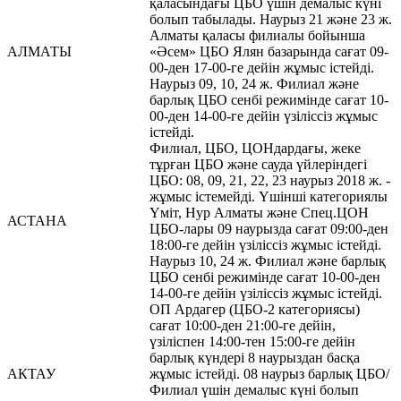
қаласындағы ЦБО үшін демалыс күні
болып табылады. Наурыз 21 және 23 ж.
Алматы қаласы филиалы бойынша
АЛМАТЫ
«Әсем» ЦБО Ялян базарында сағат 09-
00-ден 17-00-ге дейін жұмыс істейді.
Наурыз 09, 10, 24 ж. Филиал және
барлық ЦБО сенбі режимінде сағат 10-
00-ден 14-00-ге дейін үзіліссіз жұмыс
істейді.
Филиал, ЦБО, ЦОНдардағы, жеке
тұрған ЦБО және сауда үйлеріндегі
ЦБО: 08, 09, 21, 22, 23 наурыз 2018 ж. -
жұмыс істемейді. Үшінші категориялы
Үміт, Нур Алматы және Спец.ЦОН
АСТАНА
ЦБО-лары 09 наурызда сағат 09:00-ден
18:00-ге дейін үзіліссіз жұмыс істейді.
Наурыз 10, 24 ж. Филиал және барлық
ЦБО сенбі режимінде сағат 10-00-ден
14-00-ге дейін үзіліссіз жұмыс істейді.
ОП Ардагер (ЦБО-2 категориясы)
сағат 10:00-ден 21:00-ге дейін,
үзіліспен 14:00-тен 15:00-ге дейін
барлық күндері 8 наурыздан басқа
АКТАУ
жұмыс істейді. 08 наурыз барлық ЦБО/
Филиал үшін демалыс күні болып