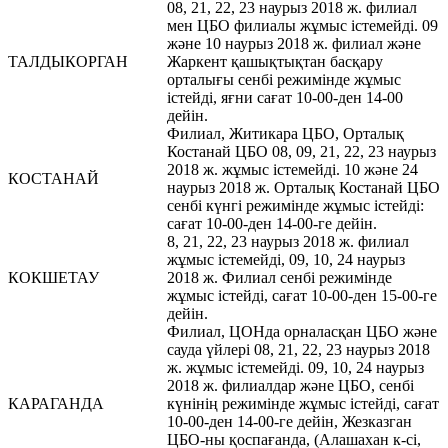
08, 21, 22, 23 наурыз 2018 ж. филиал
мен ЦБО филиалы жұмыс істемейді. 09
және 10 наурыз 2018 ж. филиал және
ТАЛДЫКОРГАН
Жаркент қашықтықтан басқару
орталығы сенбі режимінде жұмыс
істейді, яғни сағат 10-00-ден 14-00
дейін.
Филиал, Житикара ЦБО, Орталық
Костанай ЦБО 08, 09, 21, 22, 23 наурыз
2018 ж. жұмыс істемейді. 10 және 24
КОСТАНАЙ
наурыз 2018 ж. Орталық Костанай ЦБО
сенбі күнгі режимінде жұмыс істейді:
сағат 10-00-ден 14-00-ге дейін.
8, 21, 22, 23 наурыз 2018 ж. филиал
жұмыс істемейді, 09, 10, 24 наурыз
КОКШЕТАУ
2018 ж. Филиал сенбі режимінде
жұмыс істейді, сағат 10-00-ден 15-00-ге
дейін.
Филиал, ЦОНда орналасқан ЦБО және
сауда үйлері 08, 21, 22, 23 наурыз 2018
ж. жұмыс істемейді. 09, 10, 24 наурыз
2018 ж. филиалдар және ЦБО, сенбі
КАРАГАНДА
күнінің режимінде жұмыс істейді, сағат
10-00-ден 14-00-ге дейін, Жезказган
ЦБО-ны қоспағанда, (Алашахан к-сі,