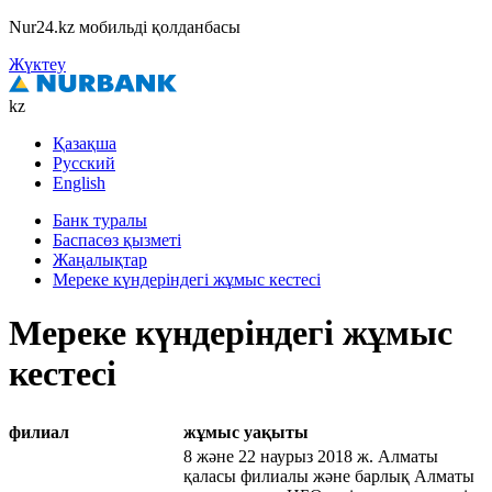
Nur24.kz мобильді қолданбасы
Жүктеу
kz
Қазақша
Русский
English
Банк туралы
Баспасөз қызметі
Жаңалықтар
Мереке күндеріндегі жұмыс кестесі
Мереке күндеріндегі жұмыс
кестесі
филиал
жұмыс уақыты
8 және 22 наурыз 2018 ж. Алматы
қаласы филиалы және барлық Алматы