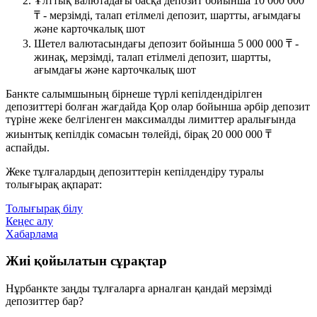
Ұлттық валютадағы басқа депозит бойынша 10 000 000
₸ - мерзімді, талап етілмелі депозит, шартты, ағымдағы
және карточкалық шот
Шетел валютасындағы депозит бойынша 5 000 000 ₸ -
жинақ, мерзімді, талап етілмелі депозит, шартты,
ағымдағы және карточкалық шот
Банкте салымшының бірнеше түрлі кепілдендірілген
депозиттері болған жағдайда Қор олар бойынша әрбір депозит
түріне жеке белгіленген максималды лимиттер аралығында
жиынтық кепілдік сомасын төлейді, бірақ 20 000 000 ₸
аспайды.
Жеке тұлғалардың депозиттерін кепілдендіру туралы
толығырақ ақпарат:
Толығырақ білу
Кеңес алу
Хабарлама
Жиі қойылатын сұрақтар
Нұрбанкте заңды тұлғаларға арналған қандай мерзімді
депозиттер бар?