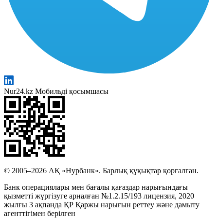
Nur24.kz Мобильді қосымшасы
© 2005–2026 АҚ «Нурбанк». Барлық құқықтар қорғалған.
Банк операциялары мен бағалы қағаздар нарығындағы
қызметті жүргізуге арналған №1.2.15/193 лицензия, 2020
жылғы 3 ақпанда ҚР Қаржы нарығын реттеу және дамыту
агенттігімен берілген