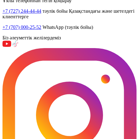
Ұялы телефоннан тегін қоңырау
+7 (727) 244-44-44
тәулік бойы Қазақстандағы және шетелдегі
клиенттерге
+7 (707) 000-25-52
WhatsApp (тәулік бойы)
Біз әлеуметтік желілердеміз