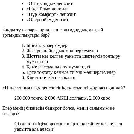
«Оптималды» депозит
«Ыңғайлы» депозит
«Нұр-комфорт» депозит
«Овернайт» депозит
Заңды тұлғаларға арналған салымдардың қандай
артықшылықтары бар?
Ыңғайлы мерзімдер
Жоғары пайыздық мөлшерлемелер
Шотты кез келген уақытта шектеусіз толтыру
мүмкіндігі
Қажетті соманы алу мүмкіндігі
Ерте тоқтату кезінде тиімді мөлшерлемелер
Клиентке жеке көзқарас
«Инвестициялық» депозитінің ең төменгі жарнасы қандай?
200 000 теңге, 2 000 АҚШ доллары, 2 000 евро
Егер менің бизнесім банкрот болса, менің салымым не
болады?
Сіз депозитіңізді депозит шартына сәйкес кез келген
уақытта ала аласыз