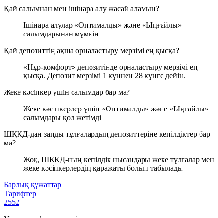
Қай салымнан мен ішінара алу жасай аламын?
Ішінара алулар «Оптималды» және «Ыңғайлы»
салымдарынан мүмкін
Қай депозиттің ақша орналастыру мерзімі ең қысқа?
«Нұр-комфорт» депозитінде орналастыру мерзімі ең
қысқа. Депозит мерзімі 1 күннен 28 күнге дейін.
Жеке кәсіпкер үшін салымдар бар ма?
Жеке кәсіпкерлер үшін «Оптималды» және «Ыңғайлы»
салымдары қол жетімді
ШҚКД-дан заңды тұлғалардың депозиттеріне кепілдіктер бар
ма?
Жоқ, ШҚКД-ның кепілдік нысандары жеке тұлғалар мен
жеке кәсіпкерлердің қаражаты болып табылады
Барлық құжаттар
Тарифтер
2552