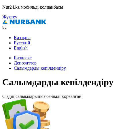
Nur24.kz мобильді қолданбасы
Жүктеу
kz
Қазақша
Русский
English
Бизнеске
Депозиттер
Салымдарды кепілдендіру
Салымдарды кепілдендіру
Сіздің салымдарыңыз сенімді қорғалған