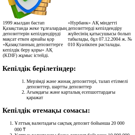
1999 жылдан бастап
«Нурбанк» АҚ міндетті
Қазақстанда жеке тұлғалардың
депозиттерді кепілдендіру
депозиттерін кепілдендіруді
жүйесінің қатысушысы болып
мақсат еткен арнайы қор
табылады, бұл 07.12.2004 ж. №
«Қазақстанның депозиттерге
010 Куәлікпен расталады.
кепілдік беру қоры» АҚ
(KDIF) жұмыс істейді.
Кепілдік берілетіндер:
Мерзімді және жинақ депозиттері, талап етілмелі
депозиттер, шартты депозиттер
Ағымдағы және карталық есепшоттардағы
қаражат
Кепілдік өтемақы сомасы:
Ұлттық валютадағы сақтық депозит бойынша 20 000
000 ₸