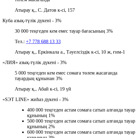
Атырау қ., С. Датов к-сі, 157
Куба азық-түлік дүкені - 3%
30 000 теңгеден кем емес тауар бағасының 3%
Тел.:
+7 778 688 13 33
Атырау қ., Еркінкала а., Тәуелсіздік к-сі, 10 ж, ғим-1
«ЛИЯ» азық-түлік дүкені - 3%
5 000 теңгеден кем емес сомаға төлем жасағанда
тауардың құнынан 3%
Атырау қ., Абай к-сі, 19 үй
«SЭТ LINE» жиһаз дүкені - 3%
400 000 теңгеден астам сомаға сатып алғанда тауар
құнының 1%
500 000 теңгеден астам сомаға сатып алғанда тауар
құнының 2%
600 000 теңгеден астам сомаға сатып алғанда тауар
құнының 3%