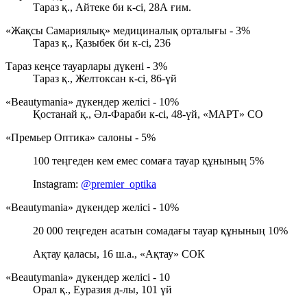
Тараз қ., Айтеке би к-сі, 28А ғим.
«Жақсы Самариялық» медициналық орталығы - 3%
Тараз қ., Қазыбек би к-сі, 236
Тараз кеңсе тауарлары дүкені - 3%
Тараз қ., Желтоксан к-сі, 86-үй
«Beautymania» дүкендер желісі - 10%
Қостанай қ., Әл-Фараби к-сі, 48-үй, «МАРТ» СО
«Премьер Оптика» салоны - 5%
100 теңгеден кем емес сомаға тауар құнының 5%
Instagram:
@premier_optika
«Beautymania» дүкендер желісі - 10%
20 000 теңгеден асатын сомадағы тауар құнының 10%
Ақтау қаласы, 16 ш.а., «Ақтау» СОК
«Beautymania» дүкендер желісі - 10
Орал қ., Еуразия д-лы, 101 үй