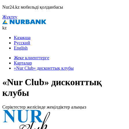
Nur24.kz мобильді қолданбасы
Жүктеу
kz
Қазақша
Русский
English
Жеке клиенттерге
Карталар
«Nur Club» дисконттық клубы
«Nur Club» дисконттық
клубы
Серіктестер желісінде жеңілдіктер алыңыз