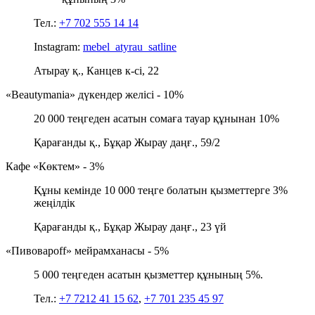
Тел.:
+7 702 555 14 14
Instagram:
mebel_atyrau_satline
Атырау қ., Канцев к-сі, 22
«Beautymania» дүкендер желісі - 10%
20 000 теңгеден асатын сомаға тауар құнынан 10%
Қарағанды қ., Бұқар Жырау даңғ., 59/2
Кафе «Көктем» - 3%
Құны кемінде 10 000 теңге болатын қызметтерге 3%
жеңілдік
Қарағанды қ., Бұқар Жырау даңғ., 23 үй
«Пивовароff» мейрамханасы - 5%
5 000 теңгеден асатын қызметтер құнының 5%.
Тел.:
+7 7212 41 15 62
,
+7 701 235 45 97