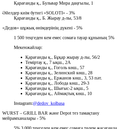
Қарағанды қ., Бульвар Мира даңғылы, 1
Әйелдер киім бутигі «SOLOTI» - 3%
Қарағанды қ., Б. Жырау д-лы, 53/8
«Дедов» шұжық өнімдерінің дүкені - 5%
1 500 теңгеден кем емес сомаға тауар құнының 5%
Мекенжайлар:
Қарағанды қ., Бұқар жырау д-лы, 56/2
Теміртау қ., 7 ықш., 2А
Қарағанды қ., Гоголь көш., 57
Қарағанды қ., Зелинский көш., 28
Қарағанды қ., Ержанов көш., 3, 53 пәт.
Қарағанды қ., Лобода көш., 29-3
Қарағанды қ., Шығыс-2 ықш., 5
Қарағанды қ., Аймақтық көш., 10
Instagram:
@dedov_kolbasa
WURST – GRILL BAR және Depot тез тамақтану
мейрамханалары - 5%
5% 3 000 теңгеден кем емес сомаға төлем жасағанда