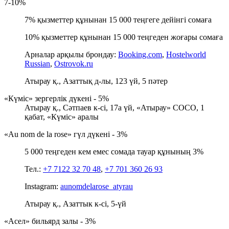
7-10%
7% қызметтер құнынан 15 000 теңгеге дейінгі сомаға
10% қызметтер құнынан 15 000 теңгеден жоғары сомаға
Арналар арқылы брондау:
Booking.com
,
Hostelworld
Russian
,
Ostrovok.ru
Атырау қ., Азаттық д-лы, 123 үй, 5 пәтер
«Күміс» зергерлік дүкені - 5%
Атырау қ., Сәтпаев к-сі, 17а үй, «Атырау» СОСО, 1
қабат, «Күміс» аралы
«Аu nom de la rose» гүл дүкені - 3%
5 000 теңгеден кем емес сомада тауар құнының 3%
Тел.:
+7 7122 32 70 48
,
+7 701 360 26 93
Instagram:
aunomdelarose_atyrau
Атырау қ., Азаттык к-сі, 5-үй
«Асел» бильярд залы - 3%