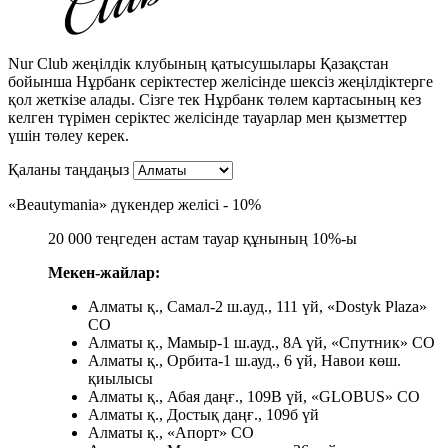
Nur Club жеңілдік клубының қатысушылары Қазақстан
бойынша Нұрбанк серіктестер желісінде шексіз жеңілдіктерге
қол жеткізе алады. Сізге тек Нұрбанк төлем картасының кез
келген түрімен серіктес желісінде тауарлар мен қызметтер
үшін төлеу керек.
Қаланы таңдаңыз
«Beautymania» дүкендер желісі - 10%
20 000 теңгеден астам тауар құнының 10%-ы
Мекен-жайлар:
Алматы қ., Самал-2 ш.ауд., 111 үй, «Dostyk Plaza»
СО
Алматы қ., Мамыр-1 ш.ауд., 8A үй, «Спутник» СО
Алматы қ., Орбита-1 ш.ауд., 6 үй, Навои көш.
қиылысы
Алматы қ., Абая даңғ., 109B үй, «GLOBUS» СО
Алматы қ., Достық даңғ., 109б үй
Алматы қ., «Апорт» СО