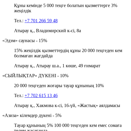
Құны кемінде 5 000 теңге болатын қызметтерге 3%
жеңілдік
Тел.:
+7 701 266 59 48
Атырау қ., Владимирский к-сі, 8а
«Эдэм» саунасы - 15%
15% жеңілдік қызметтердің құны 20 000 теңгеден кем
болмаған жағдайда
Атырау қ., Атырау ш.а., 1 көше, 49 ғимарат
«СЫЙЛЫҚТАР» ДҮКЕНІ - 10%
20 000 теңгеден жоғары тауар құнының 10%
Тел.:
+7 702 615 13 46
Атырау қ., Хакмова к-сі, 16-үй, «Жастық» аялдамасы
«Азиза» кілемдер дүкені - 5%
Тауар құнының 5% 100 000 теңгеден кем емес сомаға
төлем жасағанда