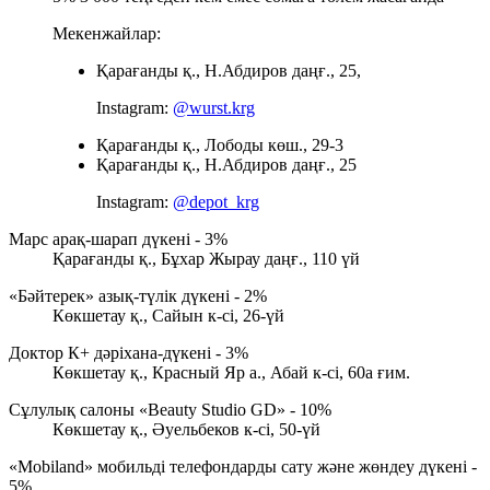
Мекенжайлар:
Қарағанды қ., Н.Абдиров даңғ., 25,
Instagram:
@wurst.krg
Қарағанды қ., Лободы көш., 29-3
Қарағанды қ., Н.Абдиров даңғ., 25
Instagram:
@depot_krg
Марс арақ-шарап дүкені - 3%
Қарағанды қ., Бұхар Жырау даңғ., 110 үй
«Бәйтерек» азық-түлік дүкені - 2%
Көкшетау қ., Сайын к-сі, 26-үй
Доктор К+ дәріхана-дүкені - 3%
Көкшетау қ., Красный Яр а., Абай к-сі, 60а ғим.
Сұлулық салоны «Beauty Studio GD» - 10%
Көкшетау қ., Әуельбеков к-сі, 50-үй
«Mobiland» мобильді телефондарды сату және жөндеу дүкені -
5%