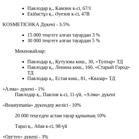
Павлодар қ., Камзин к-сі, 67/1
Екібастұз қ., Әуезов к-сі, 47В
KOSMETICHKA Дүкені - 3-5%
15 000 теңгеге алған тауардан 3 %
30 000 теңгеге алған тауардан 5 %
Мекенжайлар:
Павлодар қ., Кутузова көш., 30, «Тулпар» ТД
Павлодар қ., Ленина көш., 160, «Старый Город»
ТД
Павлодар қ., Естая көш., 81, «Квазар» ТД
«Алма» дүкені - 1%
Павлодар қ., Павлов к-сі, 11-үй, «Алма» дүкені
«Beautymania» дүкендер желісі - 10%
20 000 теңгеден астам тауар құнының 10%
Тараз қ., Абая к-сі, 98-үй
«Оргтех» дүкені - 3%