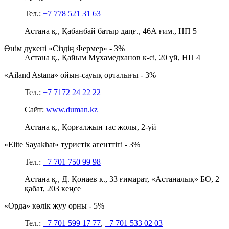
Тел.:
+7 778 521 31 63
Астана қ., Қабанбай батыр даңғ., 46А ғим., НП 5
Өнім дүкені «Сіздің Фермер» - 3%
Астана қ., Қайым Мұхамедханов к-сі, 20 үй, НП 4
«Ailand Astana» ойын-сауық орталығы - 3%
Тел.:
+7 7172 24 22 22
Сайт:
www.duman.kz
Астана қ., Қорғалжын тас жолы, 2-үй
«Elite Sayakhat» туристік агенттігі - 3%
Тел.:
+7 701 750 99 98
Астана қ., Д. Қонаев к., 33 ғимарат, «Астаналық» БО, 2
қабат, 203 кеңсе
«Орда» көлік жуу орны - 5%
Тел.:
+7 701 599 17 77
,
+7 701 533 02 03