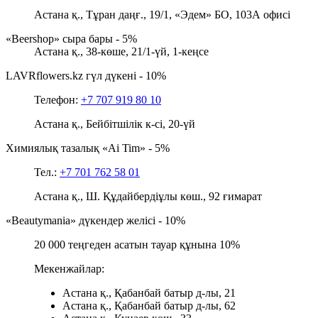
Астана қ., Тұран даңғ., 19/1, «Эдем» БО, 103А офисі
«Beershop» сыра бары - 5%
Астана қ., 38-көше, 21/1-үй, 1-кеңсе
LAVRflowers.kz гүл дүкені - 10%
Телефон:
+7 707 919 80 10
Астана қ., Бейбітшілік к-сі, 20-үй
Химиялық тазалық «Ai Tim» - 5%
Тел.:
+7 701 762 58 01
Астана қ., Ш. Құдайбердіұлы көш., 92 ғимарат
«Beautymania» дүкендер желісі - 10%
20 000 теңгеден асатын тауар құнына 10%
Мекенжайлар:
Астана қ., Қабанбай батыр д-лы, 21
Астана қ., Қабанбай батыр д-лы, 62