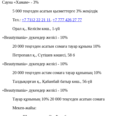
Сауна «Хамам» - 3%
5 000 теңгеден асатын қызметтерге 3% жеңілдік
Тел.:
+7 7112 22 21 11
,
+7 777 426 27 77
Орал қ., Келісім көш., 1-үй
«Beautymania» дүкендер желісі - 10%
20 000 теңгеден асатын сомаға тауар құнына 10%
Петропавл қ., Сүтішев көшесі, 58 б
«Beautymania» дүкендер желісі - 10%
20 000 теңгеден астам сомаға тауар құнының 10%
Талдықорған қ., Қабанбай батыр көш., 56-үй
«Beautymania» дүкендер желісі - 10%
Тауар құнының 10% 20 000 теңгеден асатын сомаға
Мекен-жайы: