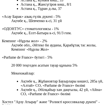
Астана қ., Кунаев көш., 33
Астана қ., Жансүгіров көш., 8/1
Астана қ., Тұран д-лы, 37
«Асау Барак» азық-түлік дүкені - 5%
Ақтөбе қ., Шевченко к-сі, 31 үй
«ОДОНТУС» стоматологиясы - 1%
Ақтөбе қ., Есет-Батыра к-сі, 91/3 ғим.
Кемпинг «Нұрлы жол» - 2%
Ақтөбе обл., Әйтеке би ауданы, Қарабұтақ тас жолы,
Кемпинг «Нұрлы Жол»
«Parfume de France» бутигі - 5%
20 000 теңгеден асатын тауар құнына 5%
Мекенжайлар:
Ақтөбе қ., Жұбановтар Бауырлары көшесі, 285а үй,
«Алтай» СО, «Parfume de France» бөлімі
Ақтөбе қ., Әбілқайыр хан даңғылы, 42 үй, «Айна»
СО, «Parfume de France» бөлімі
Хостел "Арзу Атырау" және "Роликті кроссовкалар дүкені" -