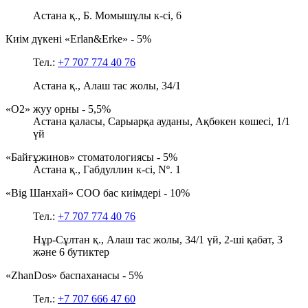
Астана қ., Б. Момышұлы к-сі, 6
Киім дүкені «Erlan&Erke» - 5%
Тел.:
+7 707 774 40 76
Астана қ., Алаш тас жолы, 34/1
«O2» жуу орны - 5,5%
Астана қаласы, Сарыарқа ауданы, Ақбөкен көшесі, 1/1
үй
«Байғұжинов» стоматологиясы - 5%
Астана қ., Габдуллин к-сі, Nº. 1
«Big Шанхай» СОО бас киімдері - 10%
Тел.:
+7 707 774 40 76
Нұр-Сұлтан қ., Алаш тас жолы, 34/1 үй, 2-ші қабат, 3
және 6 бутиктер
«ZhanDos» баспаханасы - 5%
Тел.:
+7 707 666 47 60