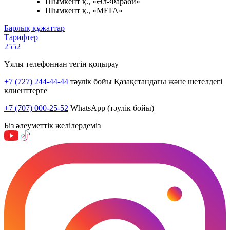
Шымкент қ., «Әл-Фараби»
Шымкент қ., «МЕГА»
Барлық құжаттар
Тарифтер
2552
Ұялы телефоннан тегін қоңырау
+7 (727) 244-44-44
тәулік бойы Қазақстандағы және шетелдегі
клиенттерге
+7 (707) 000-25-52
WhatsApp (тәулік бойы)
Біз әлеуметтік желілердеміз