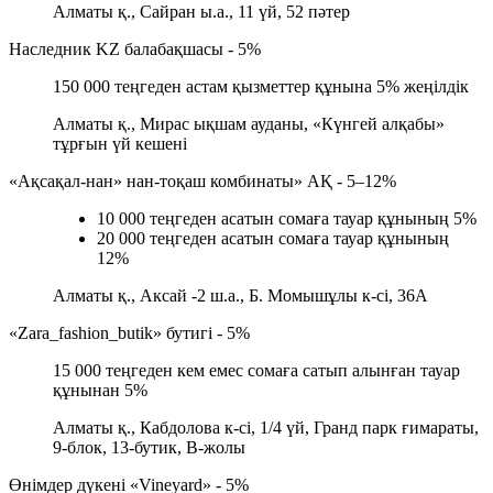
Алматы қ., Сайран ы.а., 11 үй, 52 пәтер
Наследник KZ балабақшасы - 5%
150 000 теңгеден астам қызметтер құнына 5% жеңілдік
Алматы қ., Мирас ықшам ауданы, «Күнгей алқабы»
тұрғын үй кешені
«Ақсақал-нан» нан-тоқаш комбинаты» АҚ - 5–12%
10 000 теңгеден асатын сомаға тауар құнының 5%
20 000 теңгеден асатын сомаға тауар құнының
12%
Алматы қ., Аксай -2 ш.а., Б. Момышұлы к-сі, 36А
«Zara_fashion_butik» бутигі - 5%
15 000 теңгеден кем емес сомаға сатып алынған тауар
құнынан 5%
Алматы қ., Кабдолова к-сі, 1/4 үй, Гранд парк ғимараты,
9-блок, 13-бутик, В-жолы
Өнімдер дүкені «Vineyard» - 5%