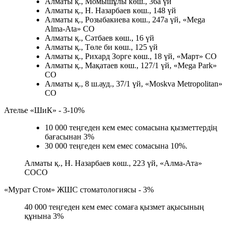
Алматы қ., Момышұлы көш., 36а үй
Алматы қ., Н. Назарбаев көш., 148 үй
Алматы қ., Розыбакиева көш., 247а үй, «Mega
Alma-Ata» СО
Алматы қ., Сәтбаев көш., 16 үй
Алматы қ., Төле би көш., 125 үй
Алматы қ., Рихард Зорге көш., 18 үй, «Март» СО
Алматы қ., Мақатаев көш., 127/1 үй, «Mega Park»
СО
Алматы қ., 8 ш.ауд., 37/1 үй, «Moskva Metropolitan»
СО
Ателье «ШиК» - 3-10%
10 000 теңгеден кем емес сомасына қызметтердің
бағасынан 3%
30 000 теңгеден кем емес сомасына 10%.
Алматы қ., Н. Назарбаев көш., 223 үй, «Алма-Ата»
СОСО
«Мурат Стом» ЖШС стоматологиясы - 3%
40 000 теңгеден кем емес сомаға қызмет ақысының
құнына 3%