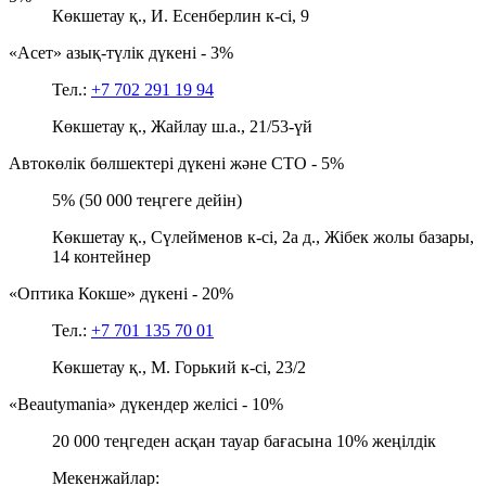
Көкшетау қ., И. Есенберлин к-сі, 9
«Асет» азық-түлік дүкені - 3%
Тел.:
+7 702 291 19 94
Көкшетау қ., Жайлау ш.а., 21/53-үй
Автокөлік бөлшектері дүкені және СТО - 5%
5% (50 000 теңгеге дейін)
Көкшетау қ., Сүлейменов к-сі, 2а д., Жібек жолы базары,
14 контейнер
«Оптика Кокше» дүкені - 20%
Тел.:
+7 701 135 70 01
Көкшетау қ., М. Горький к-сі, 23/2
«Beautymania» дүкендер желісі - 10%
20 000 теңгеден асқан тауар бағасына 10% жеңілдік
Мекенжайлар: