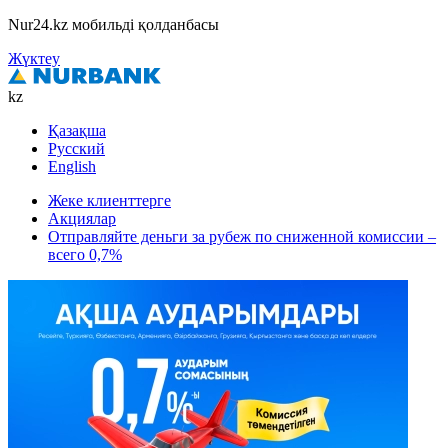
Nur24.kz мобильді қолданбасы
Жүктеу
kz
Қазақша
Русский
English
Жеке клиенттерге
Акциялар
Отправляйте деньги за рубеж по сниженной комиссии –
всего 0,7%