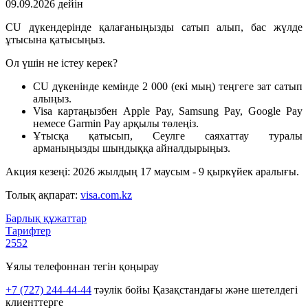
09.09.2026 дейін
CU дүкендерінде қалағаныңызды сатып алып, бас жүлде
ұтысына қатысыңыз.
Ол үшін не істеу керек?
CU дүкенінде кемінде 2 000 (екі мың) теңгеге зат сатып
алыңыз.
Visa картаңызбен Apple Pay, Samsung Pay, Google Pay
немесе Garmin Pay арқылы төлеңіз.
Ұтысқа қатысып, Сеулге саяхаттау туралы
арманыңызды шындыққа айналдырыңыз.
Акция кезеңі: 2026 жылдың 17 маусым - 9 қыркүйек аралығы.
Толық ақпарат:
visa.com.kz
Барлық құжаттар
Тарифтер
2552
Ұялы телефоннан тегін қоңырау
+7 (727) 244-44-44
тәулік бойы Қазақстандағы және шетелдегі
клиенттерге