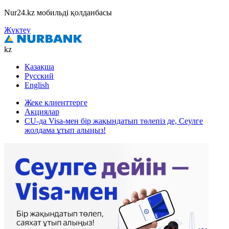
Nur24.kz мобильді қолданбасы
Жүктеу
kz
Қазақша
Русский
English
Жеке клиенттерге
Акциялар
CU-да Visa-мен бір жақындатып төлепіз де, Сеулге
жолдама ұтып алыңыз!