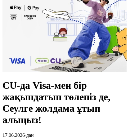
CU-да Visa-мен бір
жақындатып төлепіз де,
Сеулге жолдама ұтып
алыңыз!
17.06.2026-дан