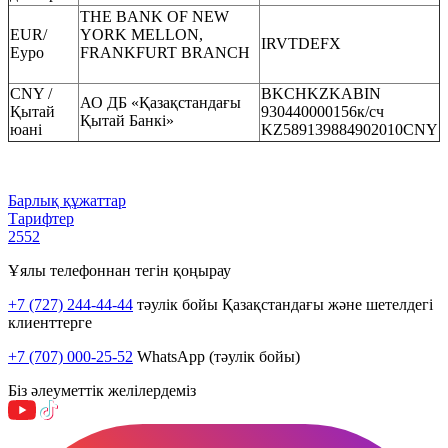
THE BANK OF NEW
EUR/
YORK MELLON,
IRVTDEFХ
Еуро
FRANKFURT BRANCH
CNY /
BKCHKZKABIN
АО ДБ «Қазақстандағы
Қытай
930440000156к/сч
Қытай Банкі»
юані
KZ589139884902010CNY
Барлық құжаттар
Тарифтер
2552
Ұялы телефоннан тегін қоңырау
+7 (727) 244-44-44
тәулік бойы Қазақстандағы және шетелдегі
клиенттерге
+7 (707) 000-25-52
WhatsApp (тәулік бойы)
Біз әлеуметтік желілердеміз