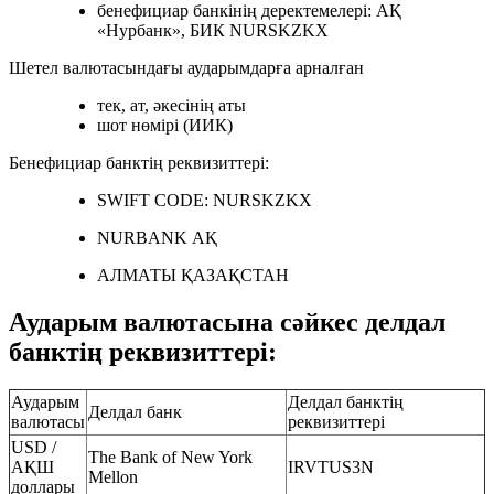
бенефициар банкінің деректемелері: АҚ
«Нурбанк», БИК NURSKZKX
Шетел валютасындағы аударымдарға арналған
тек, ат, әкесінің аты
шот нөмірі (ИИК)
Бенефициар банктің реквизиттері:
SWIFT CODE: NURSKZKX
NURBANK АҚ
АЛМАТЫ ҚАЗАҚСТАН
Аударым валютасына сәйкес делдал
банктің реквизиттері:
Аударым
Делдал банктің
Делдал банк
валютасы
реквизиттері
USD /
The Bank of New York
АҚШ
IRVTUS3N
Mellon
доллары