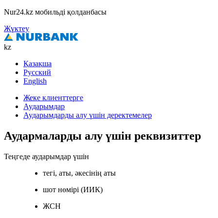
Nur24.kz мобильді қолданбасы
Жүктеу
kz
Қазақша
Русский
English
Жеке клиенттерге
Аударымдар
Аударымдарды алу үшін деректемелер
Аудармаларды алу үшін реквизиттер
Теңгеде аударымдар үшін
тегі, аты, әкесінің аты
шот нөмірі (ИИК)
ЖСН