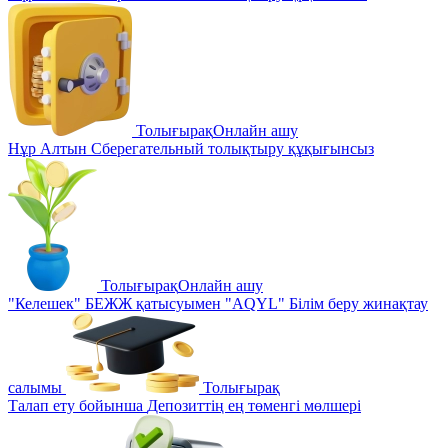
Толығырақ
Онлайн ашу
Нұр Алтын Сберегательный
толықтыру құқығынсыз
Толығырақ
Онлайн ашу
"Келешек" БЕЖЖ қатысуымен "AQYL" Білім беру жинақтау
салымы
Толығырақ
Талап ету бойынша
Депозиттің ең төменгі мөлшері