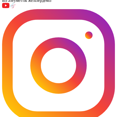
Біз әлеуметтік желілердеміз