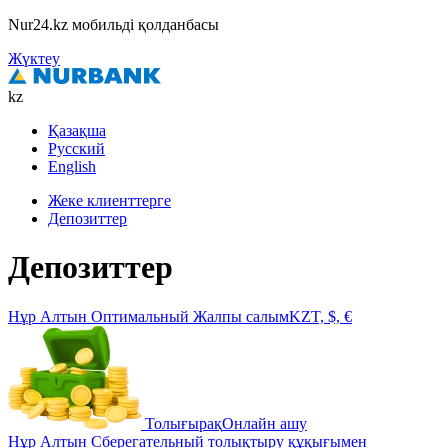
Nur24.kz мобильді қолданбасы
Жүктеу
kz
Қазақша
Русский
English
Жеке клиенттерге
Депозиттер
Депозиттер
Нұр Алтын Оптимальный
Жалпы салым
KZT, $, €
Толығырақ
Онлайн ашу
Нұр Алтын Сберегательный
толықтыру құқығымен