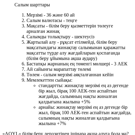
Салым шарттары
Мерзімі - 36 және 60 ай
Салым валютасы - теңге
Мақсаты - білім беру қызметтерін төлеуге
арналған жинақ
Салымды толықтыру - шектеусіз
Жартылай алу - рұқсат етілмейді, білім беру
мақсатындағы жинақтау салымынан қаражатты
мақсатты түрде алу жағдайларын қоспағанда
(білім беру ұйымына ақша аудару)
Бастапқы жарнаның ең төменгі мөлшері - 3 АЕК
Ай сайынғы марапаттау төлемі
Төлем - салым мерзімі аяқталғаннан кейін
Мемлекеттен сыйақы:
стандартты: жинақтау мерзімі ең аз дегенде
бір жыл, бірақ 100 АЕК-тен аспайтын
жағдайда, салымның нақты жиналған
қалдығына жылына +5%
арнайы: жинақтау мерзімі ең аз дегенде бір
жыл, бірақ 100 АЕК-тен аспайтын жағдайда,
салымның нақты жиналған қалдығына
жылына +7%
«AQYL» білім беру депозитінен ішінара ақша алуға бола ма?