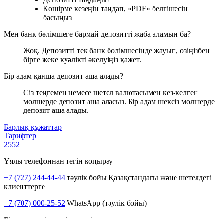
Көшірме кезеңін таңдап, «PDF» белгішесін
басыңыз
Мен банк бөлімшеге бармай депозитті жаба аламын ба?
Жоқ. Депозитті тек банк бөлімшесінде жауып, өзіңізбен
бірге жеке куәлікті әкелуіңіз қажет.
Бір адам қанша депозит аша алады?
Сіз теңгемен немесе шетел валютасымен кез-келген
мөлшерде депозит аша аласыз. Бір адам шексіз мөлшерде
депозит аша алады.
Барлық құжаттар
Тарифтер
2552
Ұялы телефоннан тегін қоңырау
+7 (727) 244-44-44
тәулік бойы Қазақстандағы және шетелдегі
клиенттерге
+7 (707) 000-25-52
WhatsApp (тәулік бойы)