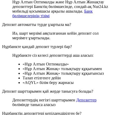
Нұр Алтын Оптималды және Нұр Алтын Жинақтау
депозиттері Банктің бөлімшесінде, сондай-ақ Nur24.kz
мобильді қосымшасы арқылы ашылады.
Банк
бөлімшелерінің тізімі
Депозит автоматты түрде ұзартыла ма?
Иә, шарт мерзімі аяқталғаннан кейін депозит сол
мерзімге ұзартылады.
Нұрбанкте қандай депозит түрлері бар?
Нұрбанкте сіз келесі депозиттерді аша аласыз:
«Нұр Алтын Оптималды»
«Нұр Алтын Жинақ» толықтыру құқығымен
«Нұр Алтын Жинақ» толықтыру құқығынсыз
Талап етілгенге дейін
«AQYL» білім беру жарнасы
Депозит шарттарымен қай жерде танысуға болады?
Депозиттердің негізгі шарттарымен
Депозиттер
бөлімінде таныса аласыз
Нұрбанктің депозиттері кепілдендірілген бе?