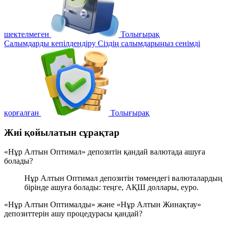
шектелмеген
Толығырақ
Салымдарды кепілдендіру
Сіздің салымдарыңыз сенімді
қорғалған
Толығырақ
Жиі қойылатын сұрақтар
«Нұр Алтын Оптимал» депозитін қандай валютада ашуға
болады?
Нұр Алтын Оптимал депозитін төмендегі валюталардың
бірінде ашуға болады: теңге, АҚШ доллары, еуро.
«Нұр Алтын Оптималды» және «Нұр Алтын Жинақтау»
депозиттерін ашу процедурасы қандай?