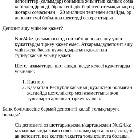
депозиттер (салымдар) бойынша жиынтық қалдық сома
кепілдендіріледі, бірақ кепілдік берілген өтемақының ең
жоғары сомасынан – 20 миллион теңгеден аспайды, әр
депозит түрі бойынша шектерді ескере отырып.
Депозит ашу үшін не қажет?
Nur24.kz қосымшасында онлайн депозит ашу үшін
құжаттарды тіркеу қажет емес. Атқарымдаудепозит ашу
үшін жеке басын куәландыратын құжаттың
түпнұсқасын ұсыну қажет.
Шетел азаматтары шот ашқан кезде келесі құжаттарды
ұсынады:
Паспорт
Қазақстан Республикасының куәліктері болмаған
жағдайда шетелдіктер мен азаматтығы жоқ
тұлғаларға арналған тіркеу куәлігі.
Банк бөлімшесіне бармай депозитті қалай толықтыруға
болады?
Сіз депозитті өз шоттарыңыздан/картаңыздан Nur24.kz
қосымшасында комиссиясыз толықтыра аласыз, сондай-
ақ депозитті кез келген уақытта толықтыруға болады.