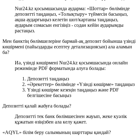
Nur24.kz қосымшасында аударма: «Шоттар» бөлімінде
депозитті таңдаңыз, «Толықтыру» түймесін басыңыз,
ақша аударғыңыз келетін шот/картаны таңдаңыз,
аударым сомасын енгізіңіз - содан кейін аударымды
растаңыз.
Мен банктің бөлімшелеріне бармай-ақ депозит бойынша үзінді
көшірмені (пайыздарды есептеу детализациясын) ала аламын
ба?
Иә, үзінді көшірмені Nur24.kz қосымшасында онлайн
режимінде PDF форматында алуға болады:
Депозитті таңдаңыз
«Әрекеттер» бөлімінде «Үзінді көшірме» таңдаңыз
Үзінді көшірме кезеңін таңдаңыз және PDF
белгішесіне басыңыз
Депозитті қалай жабуға болады?
Депозитті тек банк бөлімшесінен жауып, жеке куәлік
құжатын өзіңізбен ала келу қажет.
«AQYL» білім беру салымының шарттары қандай?