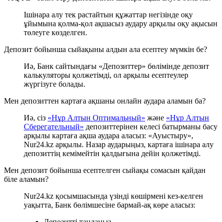
Ішінара алу тек растайтын құжаттар негізінде оқу
ұйымына қолма-қол ақшасыз аудару арқылы оқу ақысын
төлеуге көзделген.
Депозит бойынша сыйақыны алдын ала есептеу мүмкін бе?
Иә, Банк сайтындағы «Депозиттер» бөлімінде депозит
калькуляторы қолжетімді, ол арқылы есептеулер
жүргізуге болады.
Мен депозиттен картаға ақшаны онлайн аудара аламын ба?
Иә, сіз
«Нұр Алтын Оптимальный»
және
«Нұр Алтын
Сберегательный»
депозиттерінен келесі батырманы басу
арқылы картаға ақша аудара аласыз: «Ауыстыру»,
Nur24.kz арқылы. Назар аударыңыз, картаға ішінара алу
депозиттің кемімейтін қалдығына дейін қолжетімді.
Мен депозит бойынша есептелген сыйақы сомасын қайдан
біле аламын?
Nur24.kz қосымшасында үзінді көшірмені кез-келген
уақытта, Банк бөлімшесіне бармай-ақ көре аласыз:
Депозитті таңдаңыз