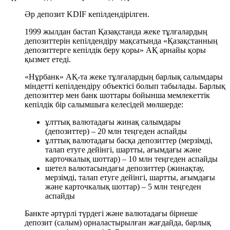
Әр депозит KDIF кепілдендірілген.
1999 жылдан бастап Қазақстанда жеке тұлғалардың
депозиттерін кепілдендіру мақсатында «Қазақстанның
депозиттерге кепілдік беру қоры» АҚ арнайы қоры
қызмет етеді.
«Нұрбанк» АҚ-та жеке тұлғалардың барлық салымдары
міндетті кепілдендіру объектісі болып табылады. Барлық
депозиттер мен банк шоттары бойынша мемлекеттік
кепілдік бір салымшыға келесідей мөлшерде:
ұлттық валютадағы жинақ салымдары
(депозиттер) – 20 млн теңгеден аспайды
ұлттық валютадағы басқа депозиттер (мерзімді,
талап етуге дейінгі, шартты, ағымдағы және
карточкалық шоттар) – 10 млн теңгеден аспайды
шетел валютасындағы депозиттер (жинақтау,
мерзімді, талап етуге дейінгі, шартты, ағымдағы
және карточкалық шоттар) – 5 млн теңгеден
аспайды
Банкте әртүрлі түрдегі және валютадағы бірнеше
депозит (салым) орналастырылған жағдайда, барлық