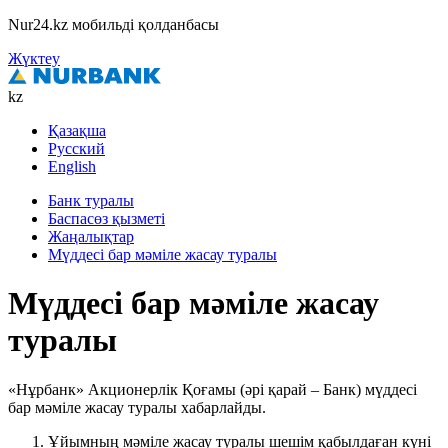
Nur24.kz мобильді қолданбасы
Жүктеу
kz
Қазақша
Русский
English
Банк туралы
Баспасөз қызметі
Жаңалықтар
Мүддесі бар мәміле жасау туралы
Мүддесі бар мәміле жасау
туралы
«Нұрбанк» Акционерлік Қоғамы (әрі қарай – Банк) мүддесі
бар мәміле жасау туралы хабарлайды.
Ұйымның мәміле жасау туралы шешім қабылдаған күні