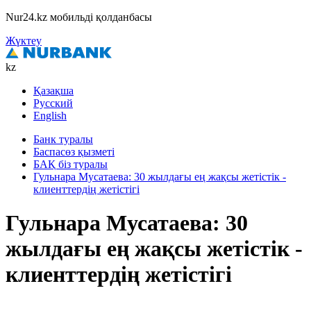
Nur24.kz мобильді қолданбасы
Жүктеу
kz
Қазақша
Русский
English
Банк туралы
Баспасөз қызметі
БАҚ біз туралы
Гульнара Мусатаева: 30 жылдағы ең жақсы жетістік -
клиенттердің жетістігі
Гульнара Мусатаева: 30
жылдағы ең жақсы жетістік -
клиенттердің жетістігі