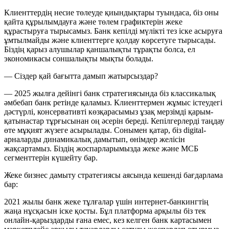
Клиенттердің несие төлеуде қиындықтары туындаса, біз оны
қайта құрылымдауға және төлем графиктерін жеке
құрастыруға тырысамыз. Банк кепілді мүлікті тез іске асыруға
ұмтылмайды және клиенттерге қолдау көрсетуге тырысады.
Біздің қарыз алушылар қаншалықты тұрақты болса, ел
экономикасы соншалықты мықты болады.
— Сіздер қай бағытта дамып жатырсыздар?
— 2025 жылға дейінгі банк стратегиясында біз классикалық
әмбебап банк ретінде қаламыз. Клиенттермен жұмыс істеудегі
дәстүрлі, консервативті көзқарасымыз ұзақ мерзімді қарым-
қатынастар тұрғысынан оң әсерін береді. Кепілгерлерді таңдау
өте мұқият жүзеге асырылады. Сонымен қатар, біз digital-
арналарды динамикалық дамытып, өнімдер желісін
жақсартамыз. Біздің жоспарларымызда жеке және МСБ
сегменттерін күшейту бар.
Жеке бизнес дамыту стратегиясы аясында кешенді бағдарлама
бар:
2021 жылы банк жеке тұлғалар үшін интернет-банкингтің
жаңа нұсқасын іске қосты. Бұл платформа арқылы біз тек
онлайн-қарыздарды ғана емес, кез келген банк картасымен