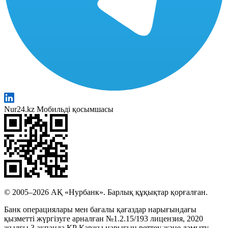
Nur24.kz Мобильді қосымшасы
© 2005–2026 АҚ «Нурбанк». Барлық құқықтар қорғалған.
Банк операциялары мен бағалы қағаздар нарығындағы
қызметті жүргізуге арналған №1.2.15/193 лицензия, 2020
жылғы 3 ақпанда ҚР Қаржы нарығын реттеу және дамыту