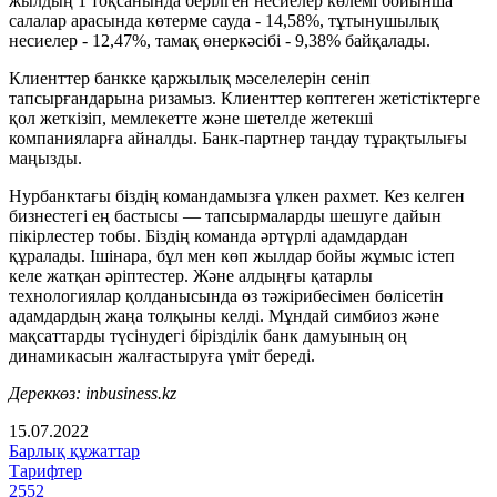
жылдың 1 тоқсанында берілген несиелер көлемі бойынша
салалар арасында көтерме сауда - 14,58%, тұтынушылық
несиелер - 12,47%, тамақ өнеркәсібі - 9,38% байқалады.
Клиенттер банкке қаржылық мәселелерін сеніп
тапсырғандарына ризамыз. Клиенттер көптеген жетістіктерге
қол жеткізіп, мемлекетте және шетелде жетекші
компанияларға айналды. Банк-партнер таңдау тұрақтылығы
маңызды.
Нурбанктағы біздің командамызға үлкен рахмет. Кез келген
бизнестегі ең бастысы — тапсырмаларды шешуге дайын
пікірлестер тобы. Біздің команда әртүрлі адамдардан
құралады. Ішінара, бұл мен көп жылдар бойы жұмыс істеп
келе жатқан әріптестер. Және алдыңғы қатарлы
технологиялар қолданысында өз тәжірибесімен бөлісетін
адамдардың жаңа толқыны келді. Мұндай симбиоз және
мақсаттарды түсінудегі бірізділік банк дамуының оң
динамикасын жалғастыруға үміт береді.
Дереккөз: inbusiness.kz
15.07.2022
Барлық құжаттар
Тарифтер
2552