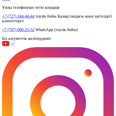
Ұялы телефоннан тегін қоңырау
+7 (727) 244-44-44
тәулік бойы Қазақстандағы және шетелдегі
клиенттерге
+7 (707) 000-25-52
WhatsApp (тәулік бойы)
Біз әлеуметтік желілердеміз