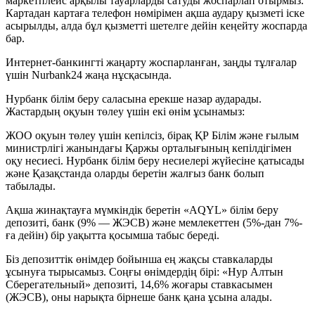
маркетплейс арқылы тауарларды сатуды жоспарлап отырмыз.
Картадан картаға телефон нөмірімен ақша аудару қызметі іске
асырылды, алда бұл қызметті шетелге дейін кеңейту жоспарда
бар.
Интернет-банкингті жаңарту жоспарланған, заңды тұлғалар
үшін Nurbank24 жаңа нұсқасында.
Нурбанк білім беру саласына ерекше назар аударады.
Жастардың оқуын төлеу үшін екі өнім ұсынамыз:
ЖОО оқуын төлеу үшін кепілсіз, бірақ ҚР Білім және ғылым
министрлігі жанындағы Қаржы орталығының кепілдігімен
оқу несиесі. Нурбанк білім беру несиелері жүйесіне қатысады
және Қазақстанда оларды беретін жалғыз банк болып
табылады.
Ақша жинақтауға мүмкіндік беретін «AQYL» білім беру
депозиті, банк (9% — ЖЭСВ) және мемлекеттен (5%-дан 7%-
ға дейін) бір уақытта қосымша табыс береді.
Біз депозиттік өнімдер бойынша ең жақсы ставкаларды
ұсынуға тырысамыз. Соңғы өнімдердің бірі: «Нур Алтын
Сберегательный» депозиті, 14,6% жоғары ставкасымен
(ЖЭСВ), оны нарықта бірнеше банк қана ұсына алады.