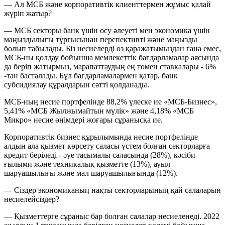
— Ал МСБ және корпоративтік клиенттермен жұмыс қалай
жүріп жатыр?
— МСБ секторы банк үшін өсу әлеуеті мен экономика үшін
маңыздылығы тұрғысынан перспективті және маңызды
болып табылады. Біз несиелерді өз қаражатымыздан ғана емес,
МСБ-ны қолдау бойынша мемлекеттік бағдарламалар аясында
да беріп жатырмыз, марапаттаудың ең төмен ставкалары - 6%
-тан басталады. Бұл бағдарламалармен қатар, банк
субсидиялау құралдарын сәтті қолданады.
МСБ-ның несие портфелінде 88,2% үлеске ие «МСБ-Бизнес»,
5,41% «МСБ Жылжымайтын мүлік» және 4,18% «МСБ
Микро» несие өнімдері жоғары сұранысқа ие.
Корпоративтік бизнес құрылымында несие портфелінде
алдын ала қызмет көрсету саласы үстем болған секторларға
кредит беріледі - әуе тасымалы саласында (28%), кәсіби
ғылыми және техникалық қызметте (13%), ауыл
шаруашылығы және мал шаруашылығында (12%).
— Сіздер экономиканың нақты секторларының қай салаларын
несиелейсіздер?
— Қызметтерге сұраныс бар болған салалар несиеленеді. 2022