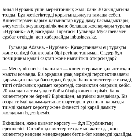
Биыл Нурбанк үшін мерейтойлық жыл: банк 30 жылдығына
толды. Бұл жетістіктерді қорытындылауға тамаша себеп.
Клиенттермен қарым-қатынастар құру, даму басымдықтары,
әлеуметтік жауапкершілік және болашақ жоспарлары туралы
«Нурбанк» АҚ Басқарма Төрағасы Гульнара Мусатаевамен
сұхбат өткіздік, деп хабарлайды inbusiness.kz.
— Гульнара Абавна, «Нурбанк» Қазақстандағы ең тұрақты
және сенімді банктердің бірі ретінде танымал. Сіздер бұл
позицияны қалай сақтап және нығайтып отырсыздар?
— Мен үшін негізгі капитал — клиенттер және қалыптасқан
мықты команда. Біз әрқашан ұзақ мерзімді перспективадағы
қарым-қатынасқа басымдық бердік. Банк клиенттерге икемді,
тіпті отбасылық қызмет көрсетеді, сондықтан олардың көбісі
20 жылдан астам уақыт бойы біздің клиенттеріміз. Банк
клиенттерге не береді? Біріншіден, ыңғайлы жағдайлар. Біз
өзара тиімді қарым-қатынас шарттарын ұсынып, қарызды
тиімді қызмет көрсету және бизнесті әрі қарай дамыту
жолдарын іздестіреміз.
Екіншіден, жеке қызмет көрсету — бұл Нурбанктың
ерекшелігі. Онлайн қызметтер тез дамып жатса да, көп
клиенттер кеңседе менеджермен бетпе-бет кездесуді қалайды.