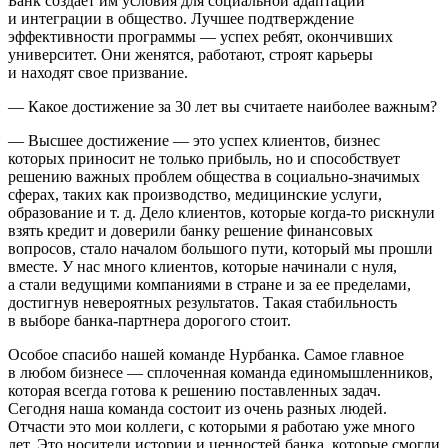
Банк создает им условия для социальной адаптации
и интеграции в общество. Лучшее подтверждение
эффективности программы — успех ребят, окончивших
университет. Они женятся, работают, строят карьеры
и находят свое призвание.
— Какое достижение за 30 лет вы считаете наиболее важным?
— Высшее достижение — это успех клиентов, бизнес
которых приносит не только прибыль, но и способствует
решению важных проблем общества в социально-значимых
сферах, таких как производство, медицинские услуги,
образование и т. д. Дело клиентов, которые когда-то рискнули
взять кредит и доверили банку решение финансовых
вопросов, стало началом большого пути, который мы прошли
вместе. У нас много клиентов, которые начинали с нуля,
а стали ведущими компаниями в стране и за ее пределами,
достигнув невероятных результатов. Такая стабильность
в выборе банка-партнера дорогого стоит.
Особое спасибо нашей команде Нурбанка. Самое главное
в любом бизнесе — сплоченная команда единомышленников,
которая всегда готова к решению поставленных задач.
Сегодня наша команда состоит из очень разных людей.
Отчасти это мои коллеги, с которыми я работаю уже много
лет. Это носители истории и ценностей банка, которые смогли