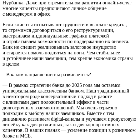
Нурбанка. Даже при стремительном развитии онлайн-услуг
многие клиенты предпочитают личное общение
с менеджером в офисе.
Если клиенты испытывают трудности в выплате кредита,
то стремимся договориться о его реструктуризации,
выстраиваем индивидуальные графики платежей
и отрабатываем возможности по поддержанию их бизнеса.
Банк не спешит реализовывать залоговое имущество
и старается помочь подняться на ноги. Чем стабильнее
и устойчивее наши заемщики, тем крепче экономика страны
в целом.
‒ В каком направлении вы развиваетесь?
— В рамках стратегии банка до 2025 года мы остаемся
универсальным классическим банком. Наш традиционный,
в некотором роде консервативный подход в работе
с клиентами дает положительный эффект в части
долгосрочных взаимоотношений. Мы очень серьезно
подходим к выбору наших заемщиков. Вместе с тем
динамично развиваем digital-каналы и улучшаем продуктовую
линейку как для розничных, так и для корпоративных
клиентов. В наших планах — усиление позиции в розничном
блоке и МСБ.