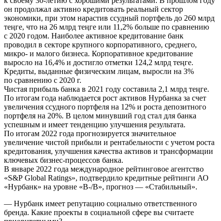
к своему 30-летию с хорошими результатами. В прошлом году
он продолжал активно кредитовать реальный сектор
экономики, при этом нарастив ссудный портфель до 260 млрд
теңге, что на 26 млрд теңге или 11,2% больше по сравнению
с 2020 годом. Наиболее активное кредитование банк
проводил в секторе крупного корпоративного, среднего,
микро- и малого бизнеса. Корпоративное кредитование
выросло на 16,4% и достигло отметки 124,2 млрд теңге.
Кредиты, выданные физическим лицам, выросли на 3%
по сравнению с 2020 г.
Чистая прибыль банка в 2021 году составила 2,1 млрд теңге.
По итогам года наблюдается рост активов Нурбанка за счет
увеличения ссудного портфеля на 12% и роста депозитного
портфеля на 20%. В целом минувший год стал для банка
успешным и имеет тенденцию улучшения результата.
По итогам 2022 года прогнозируется значительное
увеличение чистой прибыли и рентабельности с учетом роста
кредитования, улучшения качества активов и трансформации
ключевых бизнес-процессов банка.
В январе 2022 года международное рейтинговое агентство
«S&P Global Ratings», подтвердило кредитные рейтинги АО
«Нурбанк» на уровне «В-/В», прогноз — «Стабильный».
— Нурбанк имеет репутацию социально ответственного
бренда. Какие проекты в социальной сфере вы считаете