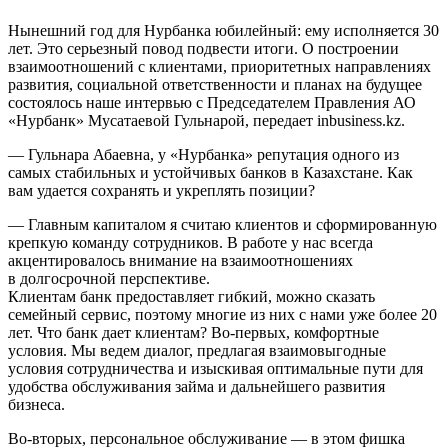
Нынешний год для Нурбанка юбилейный: ему исполняется 30
лет. Это серьезный повод подвести итоги. О построении
взаимоотношений с клиентами, приоритетных направлениях
развития, социальной ответственности и планах на будущее
состоялось наше интервью с Председателем Правления АО
«Нурбанк» Мусатаевой Гульнарой, передает inbusiness.kz.
— Гульнара Абаевна, у «Нурбанка» репутация одного из
самых стабильных и устойчивых банков в Казахстане. Как
вам удается сохранять и укреплять позиции?
— Главным капиталом я считаю клиентов и сформированную
крепкую команду сотрудников. В работе у нас всегда
акцентировалось внимание на взаимоотношениях
в долгосрочной перспективе.
Клиентам банк предоставляет гибкий, можно сказать
семейный сервис, поэтому многие из них с нами уже более 20
лет. Что банк дает клиентам? Во-первых, комфортные
условия. Мы ведем диалог, предлагая взаимовыгодные
условия сотрудничества и изыскивая оптимальные пути для
удобства обслуживания займа и дальнейшего развития
бизнеса.
Во-вторых, персональное обслуживание — в этом фишка