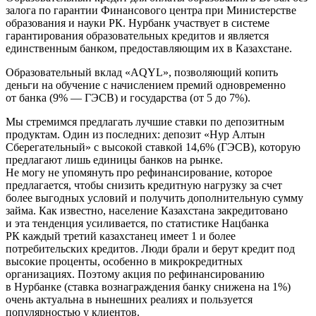
залога по гарантии Финансового центра при Министерстве
образования и науки РК. Нурбанк участвует в системе
гарантирования образовательных кредитов и является
единственным банком, предоставляющим их в Казахстане.
Образовательный вклад «AQYL», позволяющий копить
деньги на обучение с начислением премий одновременно
от банка (9% — ГЭСВ) и государства (от 5 до 7%).
Мы стремимся предлагать лучшие ставки по депозитным
продуктам. Один из последних: депозит «Нур Алтын
Сберегательный» с высокой ставкой 14,6% (ГЭСВ), которую
предлагают лишь единицы банков на рынке.
Не могу не упомянуть про рефинансирование, которое
предлагается, чтобы снизить кредитную нагрузку за счет
более выгодных условий и получить дополнительную сумму
займа. Как известно, население Казахстана закредитовано
и эта тенденция усиливается, по статистике Нацбанка
РК каждый третий казахстанец имеет 1 и более
потребительских кредитов. Люди брали и берут кредит под
высокие проценты, особенно в микрокредитных
организациях. Поэтому акция по рефинансированию
в Нурбанке (ставка вознаграждения банку снижена на 1%)
очень актуальна в нынешних реалиях и пользуется
популярностью у клиентов.