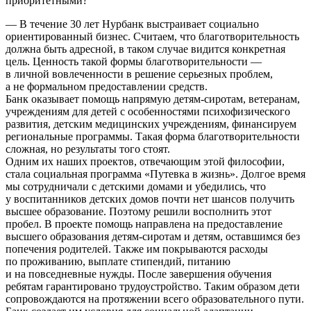
приоритетными?
— В течение 30 лет Нурбанк выстраивает социально
ориентированный бизнес. Считаем, что благотворительность
должна быть адресной, в таком случае видится конкретная
цель. Ценность такой формы благотворительности —
в личной вовлеченности в решение серьезных проблем,
а не формальном предоставлении средств.
Банк оказывает помощь напрямую детям-сиротам, ветеранам,
учреждениям для детей с особенностями психофизического
развития, детским медицинских учреждениям, финансируем
региональные программы. Такая форма благотворительности
сложная, но результаты того стоят.
Одним их наших проектов, отвечающим этой философии,
стала социальная программа «Путевка в жизнь». Долгое время
мы сотрудничали с детскими домами и убедились, что
у воспитанников детских домов почти нет шансов получить
высшее образование. Поэтому решили восполнить этот
пробел. В проекте помощь направлена на предоставление
высшего образования детям-сиротам и детям, оставшимся без
попечения родителей. Также им покрываются расходы
по проживанию, выплате стипендий, питанию
и на повседневные нужды. После завершения обучения
ребятам гарантировано трудоустройство. Таким образом дети
сопровождаются на протяжении всего образовательного пути.