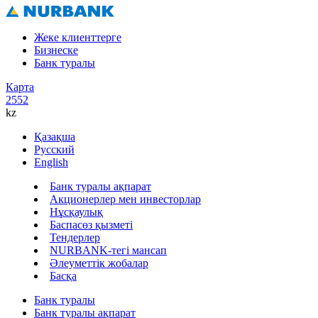
Жеке клиенттерге
Бизнеске
Банк туралы
Карта
2552
kz
Қазақша
Русский
English
Банк туралы ақпарат
Акционерлер мен инвесторлар
Нұсқаулық
Баспасөз қызметі
Тендерлер
NURBANK-тегі мансап
Әлеуметтік жобалар
Басқа
Банк туралы
Банк туралы ақпарат