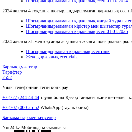
Шоғырландырылмаған қаржылық есеп 01.10.2024
2024 жылғы 4 тоқсанға шоғырландырылмаған қаржылық есепті
Шоғырландырылмаған қаржылық жағдай туралы есе
Шоғырландырылмаған кірістер мен шығыстар турал
Шоғырландырылмаған қаржылық есеп 01.01.2025
2024 жылғы 31-желтоқсанда аяқталған жылға шоғырландырылғ
Шоғырландырылған қаржылық есептілік
Жеке қаржылық есептілік
Барлық құжаттар
Тарифтер
2552
Ұялы телефоннан тегін қоңырау
+7 (727) 244-44-44
тәулік бойы Қазақстандағы және шетелдегі к
+7 (707) 000-25-52
WhatsApp (тәулік бойы)
Банкоматтар мен кеңселер
Nur24.kz Мобильді қосымшасы