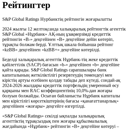
Рейтингтер
S&P Global Ratings Нурбанктің рейтингін жоғарылатты
2024 жылғы 12 желтоқсанда халықаралық рейтингтік агенттік
S&P Global «Нұрбанк» АҚ-ның ұзақмерзімді кредиттік
рейтингін «B-» деңгейінен «B» деңгейіне дейін көтеріп,
тұрақты болжам берді. Ұлттық шкала бойынша рейтинг
«kzBB» деңгейінен «kzBB+» деңгейіне көтерілді.
Беделді халықаралық агенттік Нұрбанк-тің жеке кредиттік
қабілеттілік (SACP) бағасын «b-» деңгейінен «b» деңгейіне
қайта қарады. S&P Global Ratings сарапшылары банк
капиталының жеткіліктілігі резервтеудің төмендеуі мен
кірістің артуы есебінен қолдау табады деп күтеді, сондай-ақ
2024-2026 жылдары кредиттік портфельдің умеренный өсу
қарқыны мен RAC коэффициентінің 10,0%-дан жоғары
болуын болжайды. Осыған байланысты Нұрбанк капиталы
мен кірістілігі көрсеткіштерінің бағасы «қанағаттанарлық»
деңгейінен «жоғары» деңгейге өзгертілді.
«S&P Global Ratings» секілді ықпалды халықаралық
агенттіктің тұрақсыздық пен жоғары құбылмалылық
жағдайында «Нұрбанк» рейтингін «B» деңгейіне көтеруі –