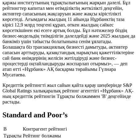
қаржы институтының тұрақтылығының жарқын дәлелі. Бұл
рейтингтер капитал мен өтімділіктің жеткілікті деңгейін,
активтер сапасының жақсаруын және жақсы кірістілікті
көрсетеді. Ағымдағы жылдың 11 айында Нұрбанктің таза
кірісі 12,9 млрд теңгені құрап, өткен жылдың сәйкес
көрсеткішінен екі есеге артық болды. Бұл нәтижелер біздің
бизнес-модельдің тиімділігін дәлелдейді және 2025 жылдың да
банкіміз үшін табысты болатынына сенім ұялатады.
Болашақта біз транзакциялық бизнесті дамытуды, активтер
сапасын арттыруды, қазақстандық нарықтың қажеттіліктеріне
сай банк өнімдерінің желісін жетілдіруді және бизнес-
процестерді оңтайландыруды жоспарлап отырмыз», — деп
атап өтті «Нұрбанк» АҚ басқарма төрайымы Гүлнара
Мусатаева.
Кредиттік рейтингті жыл сайын қайта қарау шеңберінде S&P
Global Ratings халықаралық рейтинг агенттігі «Нұрбанк» АҚ-
ның кредиттік рейтингін Тұрақты болжаммен 'B' деңгейінде
растады.
Standard and Poor’s
B
Контрагент рейтингі
Тұрақты
Рейтинг болжамы