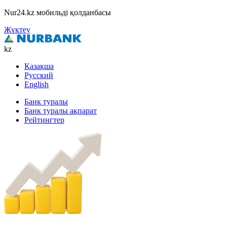
Nur24.kz мобильді қолданбасы
Жүктеу
kz
Қазақша
Русский
English
Банк туралы
Банк туралы ақпарат
Рейтингтер