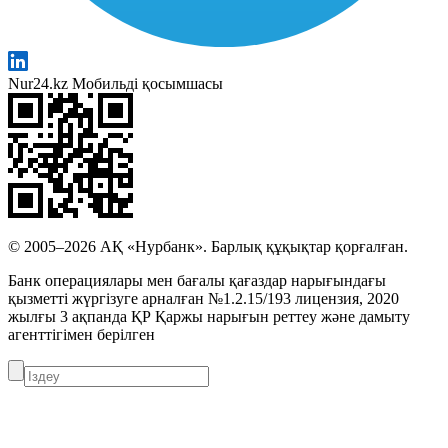
Nur24.kz Мобильді қосымшасы
© 2005–2026 АҚ «Нурбанк». Барлық құқықтар қорғалған.
Банк операциялары мен бағалы қағаздар нарығындағы
қызметті жүргізуге арналған №1.2.15/193 лицензия, 2020
жылғы 3 ақпанда ҚР Қаржы нарығын реттеу және дамыту
агенттігімен берілген