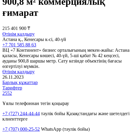
900,8 м² коммерциялық
ғимарат
215 401 900 ₸
Өтінім қалдыру
Астана қ., Кенесары к-сі, 40-үй
+7 701 585 88 63
BЦ «7 Континент» бизнес орталығының мекен-жайы: Астана
қаласы, Кенесары көшесі, 40-үй, 5-ші қабат № 42 кеңсесі,
ауданы 900,8 шаршы метр. Сату кезінде объектінің бағасы
өзгертілуі мүмкін.
Өтінім қалдыру
26.11.2023
Барлық құжаттар
Тарифтер
2552
Ұялы телефоннан тегін қоңырау
+7 (727) 244-44-44
тәулік бойы Қазақстандағы және шетелдегі
клиенттерге
+7 (707) 000-25-52
WhatsApp (тәулік бойы)