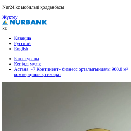
Nur24.kz мобильді қолданбасы
Жүктеу
kz
Қазақша
Русский
English
Банк туралы
Кепілді мүлік
Астана, «7 Континент» бизнесс орталығындағы 900,8 м²
коммерциялық ғимарат