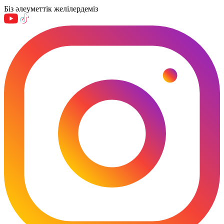
Біз әлеуметтік желілердеміз