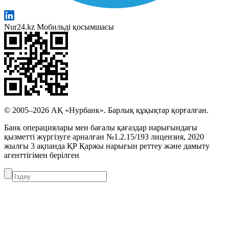
Nur24.kz Мобильді қосымшасы
© 2005–2026 АҚ «Нурбанк». Барлық құқықтар қорғалған.
Банк операциялары мен бағалы қағаздар нарығындағы
қызметті жүргізуге арналған №1.2.15/193 лицензия, 2020
жылғы 3 ақпанда ҚР Қаржы нарығын реттеу және дамыту
агенттігімен берілген