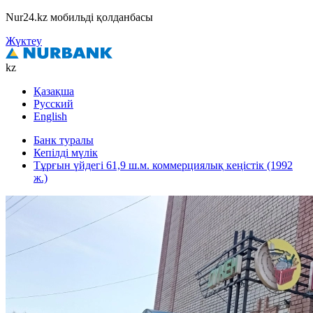
Nur24.kz мобильді қолданбасы
Жүктеу
kz
Қазақша
Русский
English
Банк туралы
Кепілді мүлік
Тұрғын үйдегі 61,9 ш.м. коммерциялық кеңістік (1992
ж.)