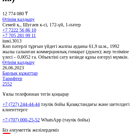
12 774 080 ₸
Өтінім қалдыру
Семей қ., Шугаев к-сі, 172-үй, 1-пәтер
+7 7222 56 86 10
+7 705 281 99 11
ішкі.3013
Көп пәтерлі тұрғын үйдегі жалпы ауданы 61,9 ш.м., 1992
жылы салынған коммерциялық ғимарат (дүкен); жер теліміне
үлесі – 0,0052 га. Объектіні сату кезінде құны өзгеруі мүмкін.
Өтінім қалдыру
26.06.2023
Барлық құжаттар
Тарифтер
2552
Ұялы телефоннан тегін қоңырау
+7 (727) 244-44-44
тәулік бойы Қазақстандағы және шетелдегі
клиенттерге
+7 (707) 000-25-52
WhatsApp (тәулік бойы)
Біз әлеуметтік желілердеміз