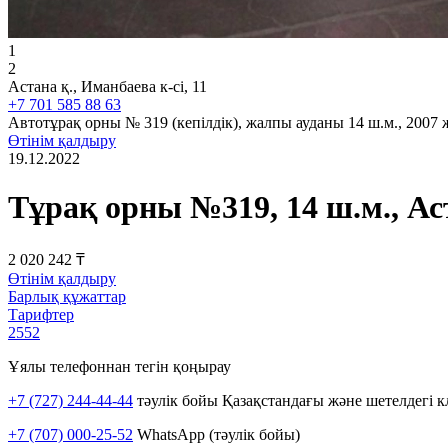
1
2
Астана қ., Иманбаева к-сі, 11
+7 701 585 88 63
Автотұрақ орны № 319 (кепілдік), жалпы ауданы 14 ш.м., 2007 
Өтінім қалдыру
19.12.2022
Тұрақ орны №319, 14 ш.м., Ас
2 020 242 ₸
Өтінім қалдыру
Барлық құжаттар
Тарифтер
2552
Ұялы телефоннан тегін қоңырау
+7 (727) 244-44-44
тәулік бойы Қазақстандағы және шетелдегі к
+7 (707) 000-25-52
WhatsApp (тәулік бойы)