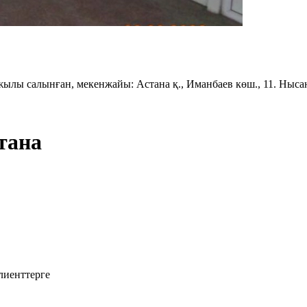
жылы салынған, мекенжайы: Астана қ., Иманбаев көш., 11. Нысанд
тана
лиенттерге