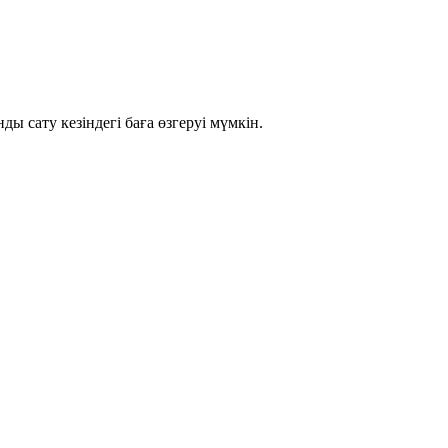
ы сату кезіндегі баға өзгеруі мүмкін.