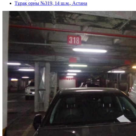
Тұрақ орны №319, 14 ш.м., Астана