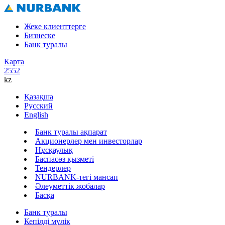
Жеке клиенттерге
Бизнеске
Банк туралы
Карта
2552
kz
Қазақша
Русский
English
Банк туралы ақпарат
Акционерлер мен инвесторлар
Нұсқаулық
Баспасөз қызметі
Тендерлер
NURBANK-тегі мансап
Әлеуметтік жобалар
Басқа
Банк туралы
Кепілді мүлік