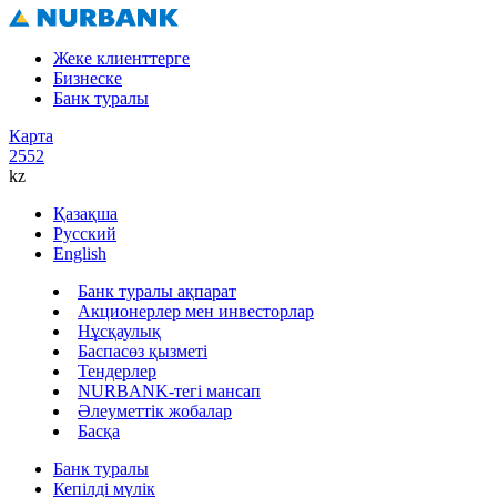
Жеке клиенттерге
Бизнеске
Банк туралы
Карта
2552
kz
Қазақша
Русский
English
Банк туралы ақпарат
Акционерлер мен инвесторлар
Нұсқаулық
Баспасөз қызметі
Тендерлер
NURBANK-тегі мансап
Әлеуметтік жобалар
Басқа
Банк туралы
Кепілді мүлік