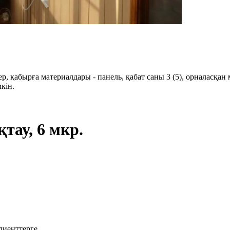
р, қабырға материалдары - панель, қабат саны 3 (5), орналасқа
мкін.
қтау, 6 мкр.
лиенттерге