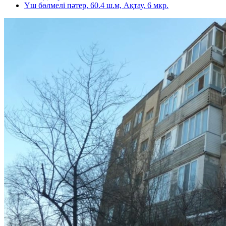
Үш бөлмелі пәтер, 60.4 ш.м, Ақтау, 6 мкр.