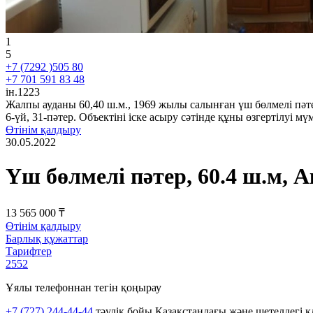
1
5
+7 (7292 )505 80
+7 701 591 83 48
ін.1223
Жалпы ауданы 60,40 ш.м., 1969 жылы салынған үш бөлмелі пәте
6-үй, 31-пәтер. Объектіні іске асыру сәтінде құны өзгертілуі мү
Өтінім қалдыру
30.05.2022
Үш бөлмелі пәтер, 60.4 ш.м, А
13 565 000 ₸
Өтінім қалдыру
Барлық құжаттар
Тарифтер
2552
Ұялы телефоннан тегін қоңырау
+7 (727) 244-44-44
тәулік бойы Қазақстандағы және шетелдегі к