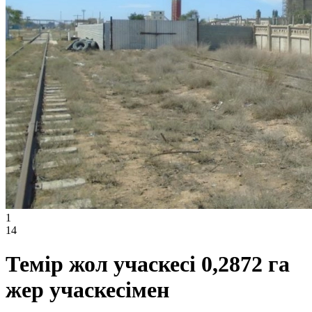
1
14
Темір жол учаскесі 0,2872 га
жер учаскесімен