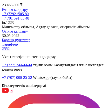
23 468 800 ₸
Өтінім қалдыру
+7 (7292 )505 80
+7 701 591 83 48
ін.1223
Маңғыстау облысы, Ақтау қаласы, өнеркәсіп аймағы
Өтінім қалдыру
30.05.2022
Барлық құжаттар
Тарифтер
2552
Ұялы телефоннан тегін қоңырау
+7 (727) 244-44-44
тәулік бойы Қазақстандағы және шетелдегі
клиенттерге
+7 (707) 000-25-52
WhatsApp (тәулік бойы)
Біз әлеуметтік желілердеміз