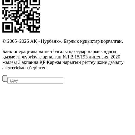
© 2005–2026 АҚ «Нурбанк». Барлық құқықтар қорғалған.
Банк операциялары мен бағалы қағаздар нарығындағы
қызметті жүргізуге арналған №1.2.15/193 лицензия, 2020
жылғы 3 ақпанда ҚР Қаржы нарығын реттеу және дамыту
агенттігімен берілген