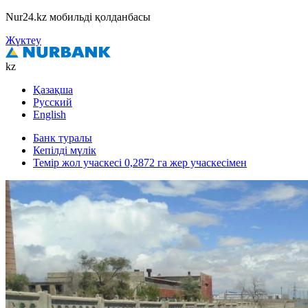
Nur24.kz мобильді қолданбасы
Жүктеу
kz
Қазақша
Русский
English
Банк туралы
Кепілді мүлік
Темір жол учаскесі 0,2872 га жер учаскесімен