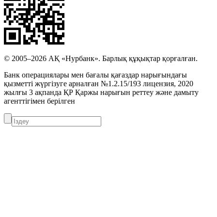
© 2005–2026 АҚ «Нурбанк». Барлық құқықтар қорғалған.
Банк операциялары мен бағалы қағаздар нарығындағы
қызметті жүргізуге арналған №1.2.15/193 лицензия, 2020
жылғы 3 ақпанда ҚР Қаржы нарығын реттеу және дамыту
агенттігімен берілген