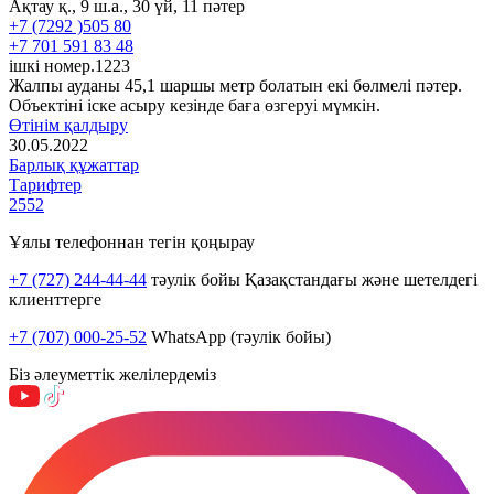
Ақтау қ., 9 ш.а., 30 үй, 11 пәтер
+7 (7292 )505 80
+7 701 591 83 48
ішкі номер.1223
Жалпы ауданы 45,1 шаршы метр болатын екі бөлмелі пәтер.
Объектіні іске асыру кезінде баға өзгеруі мүмкін.
Өтінім қалдыру
30.05.2022
Барлық құжаттар
Тарифтер
2552
Ұялы телефоннан тегін қоңырау
+7 (727) 244-44-44
тәулік бойы Қазақстандағы және шетелдегі
клиенттерге
+7 (707) 000-25-52
WhatsApp (тәулік бойы)
Біз әлеуметтік желілердеміз