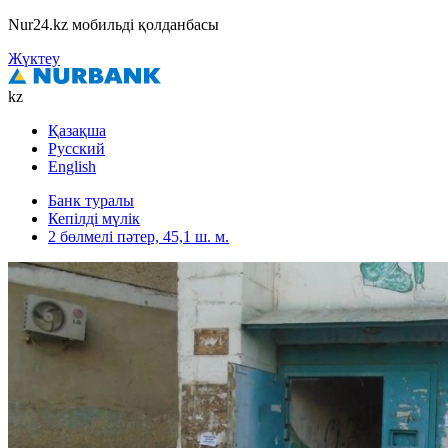
Nur24.kz мобильді қолданбасы
Жүктеу
kz
Қазақша
Русский
English
Банк туралы
Кепілді мүлік
2 бөлмелі пәтер, 45,1 ш. м.