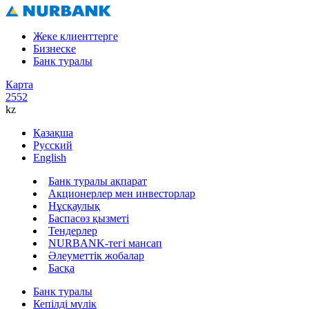
Жеке клиенттерге
Бизнеске
Банк туралы
Карта
2552
kz
Қазақша
Русский
English
Банк туралы ақпарат
Акционерлер мен инвесторлар
Нұсқаулық
Баспасөз қызметі
Тендерлер
NURBANK-тегі мансап
Әлеуметтік жобалар
Басқа
Банк туралы
Кепілді мүлік