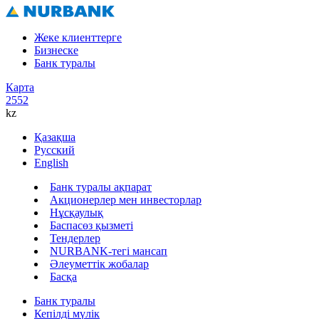
Жеке клиенттерге
Бизнеске
Банк туралы
Карта
2552
kz
Қазақша
Русский
English
Банк туралы ақпарат
Акционерлер мен инвесторлар
Нұсқаулық
Баспасөз қызметі
Тендерлер
NURBANK-тегі мансап
Әлеуметтік жобалар
Басқа
Банк туралы
Кепілді мүлік