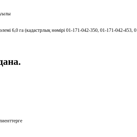
ауылы
емі 6,0 га (кадастрлық нөмірі 01-171-042-350, 01-171-042-453, 01
дана.
лиенттерге