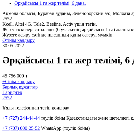
Әрқайсысы 1 га жер телімі, 6 дана.
Ақмола облысы, Бурабай ауданы, Зеленоборский а/о, Молбаза 
2552
Kcell, Altel 4G, Tele2, Beeline, Activ үшін тегін.
Жер учаскелері сатылады (6 учаскенің әрқайсысы 1 га) жалпы көл
Жүзеге асыру сәтінде нысанның құны өзгеруі мүмкін.
Өтінім қалдыру
30.05.2022
Әрқайсысы 1 га жер телімі, 6 
45 756 000 ₸
Өтінім қалдыру
Барлық құжаттар
Тарифтер
2552
Ұялы телефоннан тегін қоңырау
+7 (727) 244-44-44
тәулік бойы Қазақстандағы және шетелдегі к
+7 (707) 000-25-52
WhatsApp (тәулік бойы)