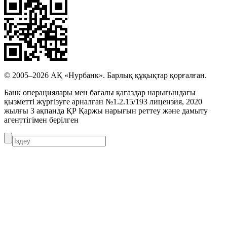
© 2005–2026 АҚ «Нурбанк». Барлық құқықтар қорғалған.
Банк операциялары мен бағалы қағаздар нарығындағы
қызметті жүргізуге арналған №1.2.15/193 лицензия, 2020
жылғы 3 ақпанда ҚР Қаржы нарығын реттеу және дамыту
агенттігімен берілген