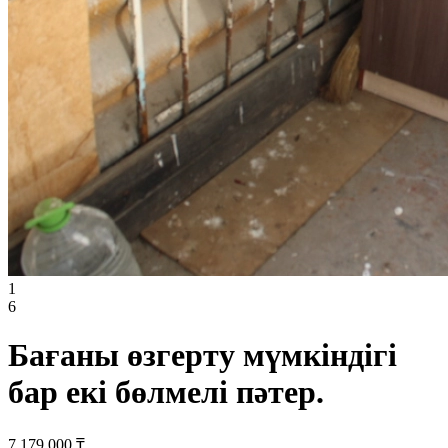
1
6
Бағаны өзгерту мүмкіндігі
бар екі бөлмелі пәтер.
7 179 000 ₸