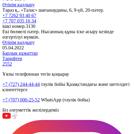
Өтінім қалдыру
Тараз қ., «Талас» шағынауданы, 6, 9-үй, 20-пәтер.
+7 7262 93 40 67
+7 707 035 16 34
ішкі номер.3130
Екі бөлмелі пәтер. Нысанның құны іске асыру кезінде
өзгертілуі мүмкін.
Өтінім қалдыру
05.04.2022
Барлық құжаттар
Тарифтер
2552
Ұялы телефоннан тегін қоңырау
+7 (727) 244-44-44
тәулік бойы Қазақстандағы және шетелдегі
клиенттерге
+7 (707) 000-25-52
WhatsApp (тәулік бойы)
Біз әлеуметтік желілердеміз