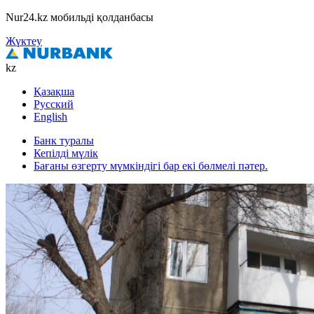
Nur24.kz мобильді қолданбасы
Жүктеу
kz
Қазақша
Русский
English
Банк туралы
Кепілді мүлік
Бағаны өзгерту мүмкіндігі бар екі бөлмелі пәтер.