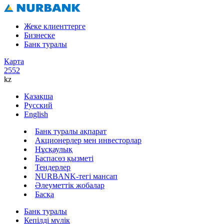
Жеке клиенттерге
Бизнеске
Банк туралы
Карта
2552
kz
Қазақша
Русский
English
Банк туралы ақпарат
Акционерлер мен инвесторлар
Нұсқаулық
Баспасөз қызметі
Тендерлер
NURBANK-тегі мансап
Әлеуметтік жобалар
Басқа
Банк туралы
Кепілді мүлік