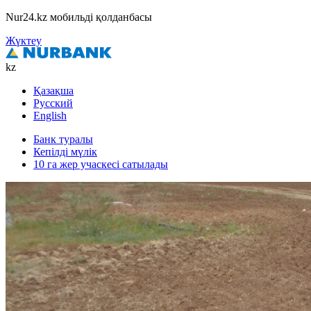
Nur24.kz мобильді қолданбасы
Жүктеу
kz
Қазақша
Русский
English
Банк туралы
Кепілді мүлік
10 га жер учаскесі сатылады