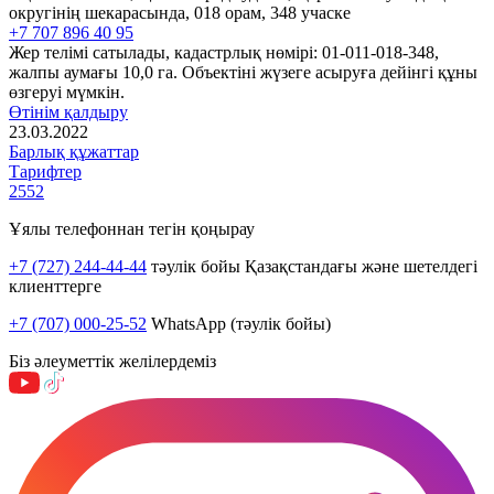
округінің шекарасында, 018 орам, 348 учаске
+7 707 896 40 95
Жер телімі сатылады, кадастрлық нөмірі: 01-011-018-348,
жалпы аумағы 10,0 га. Объектіні жүзеге асыруға дейінгі құны
өзгеруі мүмкін.
Өтінім қалдыру
23.03.2022
Барлық құжаттар
Тарифтер
2552
Ұялы телефоннан тегін қоңырау
+7 (727) 244-44-44
тәулік бойы Қазақстандағы және шетелдегі
клиенттерге
+7 (707) 000-25-52
WhatsApp (тәулік бойы)
Біз әлеуметтік желілердеміз