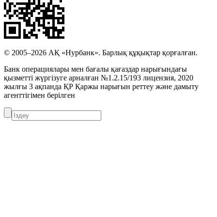
© 2005–2026 АҚ «Нурбанк». Барлық құқықтар қорғалған.
Банк операциялары мен бағалы қағаздар нарығындағы
қызметті жүргізуге арналған №1.2.15/193 лицензия, 2020
жылғы 3 ақпанда ҚР Қаржы нарығын реттеу және дамыту
агенттігімен берілген