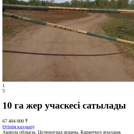
1
5
10 га жер учаскесі сатылады
67 404 000 ₸
Өтінім қалдыру
Ақмола облысы, Целиноград ауданы, Қараөткел ауылдық