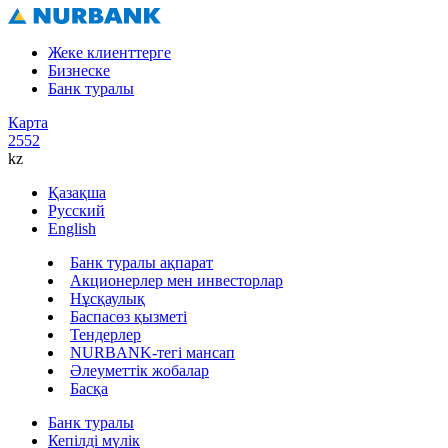
Жеке клиенттерге
Бизнеске
Банк туралы
Карта
2552
kz
Қазақша
Русский
English
Банк туралы ақпарат
Акционерлер мен инвесторлар
Нұсқаулық
Баспасөз қызметі
Тендерлер
NURBANK-тегі мансап
Әлеуметтік жобалар
Басқа
Банк туралы
Кепілді мүлік