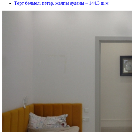
Төрт бөлмелі пәтер, жалпы ауданы – 144,3 ш.м.