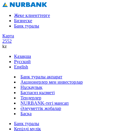
Жеке клиенттерге
Бизнеске
Банк туралы
Карта
2552
kz
Қазақша
Русский
English
Банк туралы ақпарат
Акционерлер мен инвесторлар
Нұсқаулық
Баспасөз қызметі
Тендерлер
NURBANK-тегі мансап
Әлеуметтік жобалар
Басқа
Банк туралы
Кепілді мүлік