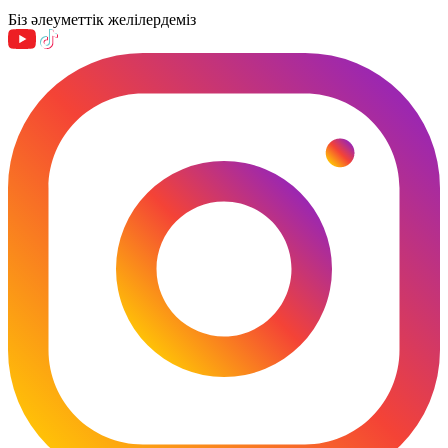
Біз әлеуметтік желілердеміз