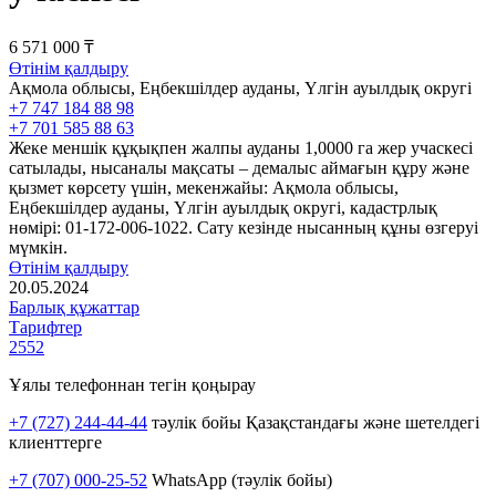
6 571 000 ₸
Өтінім қалдыру
Ақмола облысы, Еңбекшілдер ауданы, Үлгін ауылдық округі
+7 747 184 88 98
+7 701 585 88 63
Жеке меншік құқықпен жалпы ауданы 1,0000 га жер учаскесі
сатылады, нысаналы мақсаты – демалыс аймағын құру және
қызмет көрсету үшін, мекенжайы: Ақмола облысы,
Еңбекшілдер ауданы, Үлгін ауылдық округі, кадастрлық
нөмірі: 01-172-006-1022. Сату кезінде нысанның құны өзгеруі
мүмкін.
Өтінім қалдыру
20.05.2024
Барлық құжаттар
Тарифтер
2552
Ұялы телефоннан тегін қоңырау
+7 (727) 244-44-44
тәулік бойы Қазақстандағы және шетелдегі
клиенттерге
+7 (707) 000-25-52
WhatsApp (тәулік бойы)