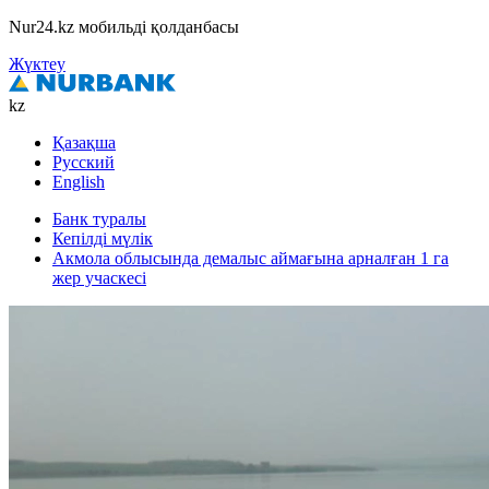
Nur24.kz мобильді қолданбасы
Жүктеу
kz
Қазақша
Русский
English
Банк туралы
Кепілді мүлік
Акмола облысында демалыс аймағына арналған 1 га
жер учаскесі