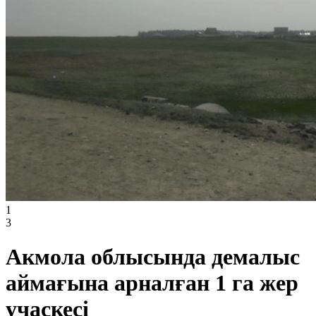
1
3
Акмола облысында демалыс
аймағына арналған 1 га жер
учаскесі