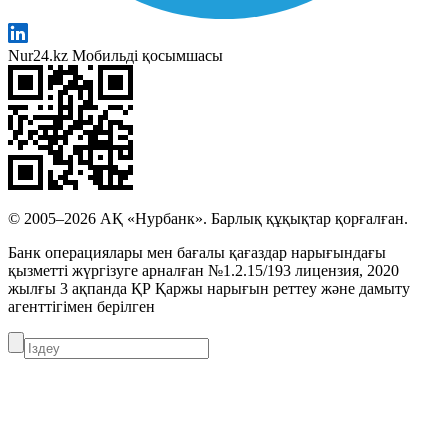
Nur24.kz Мобильді қосымшасы
© 2005–2026 АҚ «Нурбанк». Барлық құқықтар қорғалған.
Банк операциялары мен бағалы қағаздар нарығындағы
қызметті жүргізуге арналған №1.2.15/193 лицензия, 2020
жылғы 3 ақпанда ҚР Қаржы нарығын реттеу және дамыту
агенттігімен берілген