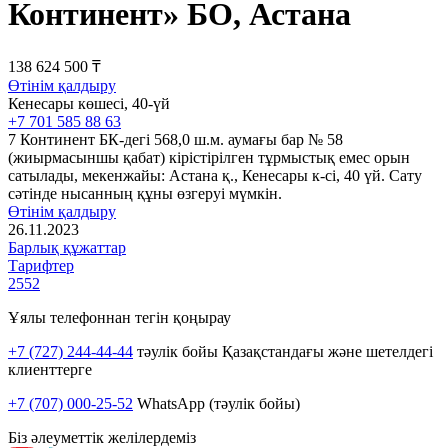
Континент» БО, Астана
138 624 500 ₸
Өтінім қалдыру
Кенесары көшесі, 40-үй
+7 701 585 88 63
7 Континент БК-дегі 568,0 ш.м. аумағы бар № 58
(жиырмасыншы қабат) кірістірілген тұрмыстық емес орын
сатылады, мекенжайы: Астана қ., Кенесары к-сі, 40 үй. Сату
сәтінде нысанның құны өзгеруі мүмкін.
Өтінім қалдыру
26.11.2023
Барлық құжаттар
Тарифтер
2552
Ұялы телефоннан тегін қоңырау
+7 (727) 244-44-44
тәулік бойы Қазақстандағы және шетелдегі
клиенттерге
+7 (707) 000-25-52
WhatsApp (тәулік бойы)
Біз әлеуметтік желілердеміз