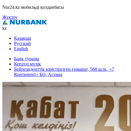
Nur24.kz мобильді қолданбасы
Жүктеу
kz
Қазақша
Русский
English
Банк туралы
Кепілді мүлік
Бейрезиденттік кірістірілген ғимарат, 568 ш.м., «7
Континент» БО, Астана