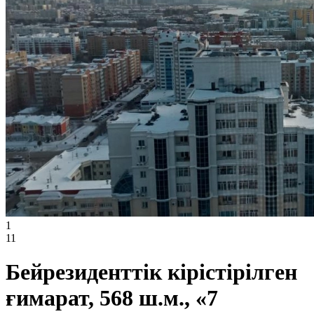
1
11
Бейрезиденттік кірістірілген
ғимарат, 568 ш.м., «7