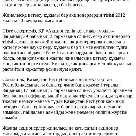
акционерлер жиналысында бекітілген.
Жиналысқа қатысу құқығы бар акционерлердің тізімі 2012
жылғы 20 наурызда жасалған.
Сізге ескертеміз, ҚР «Акционерлік қоғамдар туралы»
Заңының 39-бабының 2-тармағына сәйкес, егер акционерлер
тізімі жасалғаннан кейін жалпы акционерлер жиналысына
қатысу және дауыс беру құқығы бар тізімге енгізілген тұлға
оларға тиесілі дауыс беретін акцияларды иеліктен шығарған
болса, онда қоғамның жалпы жиналысына қатысу құқығы
жаңа акционерге өтеді. Бұл кезде акцияларға меншік құқығын
растайтын құжаттар ұсынылуы қажет.
Сондай-ақ, Қазақстан Республикасының «Қазақстан
Республикасындағы банктер және банк қызметі туралы»
Заңының 17-бабының 5-тармағына сәйкес, уәкілетті органмен
белгіленген оффшорлық аймақтарда тіркелген заңды тұлғалар
тікелей немесе жанама түрде Қазақстан Республикасының
резидент банктерінің дауыс беретін акцияларын иемдене
алмайды, пайдалана алмайды және (немесе) билігін жүргізе
алмайды.
Жалпы акционерлер жиналысына қатысатын акционер
жоғарыда аталған талаптардың оның акционерлерімен