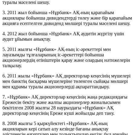
туралы мәселені шешу.
3. 2011 жыл бойынша «Нұрбанк» АҚ-ның қарапайым
акциялары бойынша дивидендтерді төлеу және бір қарапайым
акцияға есептелген дивиденд мөлшері туралы мәселені шешу.
4. 2012 жыл бойынша «Нұрбанк» АҚ аудитін жүргізу үшін
аудит ұйымын анықтау.
5. 2011 жылғы «Нұрбанк» АҚ-ның іс-әрекеттері мен
лауазымды тұлғаларының іс-әрекеттері бойынша
акционерлердің өтініштерін қарау және олардың нәтижелерін
талқылау.
6. 2011 жылы «Нұрбанк» АҚ директорлар кеңесінің мүшелері
мен банктің басқарма мүшелеріне төленген сыйақы мөлшері
мен құрамы туралы акционерлерді ақпараттандыру.
7. «Нұрбанк» АҚ директорлар кеңесінің жаңа редакциядағы
Ережесін бекіту және жалпы акционерлер жиналысымен
бекітілген 2008 жылғы 28 наурыздағы «Нұрбанк» АҚ
директорлар кеңесінің Ереже күші жойылды деп тану.
8. 2008 жылғы 5 қыркүйектегі «Нұрбанк» АҚ-ның
акцияларын кері сатып алу кезінде бағаны анықтау
әдістемесін өзгертулер мен толықтырулар енгізу, бұл арнайы