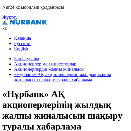
Nur24.kz мобильді қолданбасы
Жүктеу
kz
Қазақша
Русский
English
Банк туралы
Акционерлер мен инвесторлар
Акционерлердің жалпы жиналысы
«Нұрбанк» АҚ акционерлерінің жылдық жалпы
жиналысын шақыру туралы хабарлама
«Нұрбанк» АҚ
акционерлерінің жылдық
жалпы жиналысын шақыру
туралы хабарлама