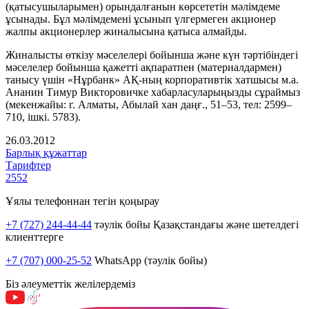
(қатысушыларымен) орындалғанын көрсететін мәлімдеме
ұсынады. Бұл мәлімдемені ұсынып үлгермеген акционер
жалпы акционерлер жиналысына қатыса алмайды.
Жиналысты өткізу мәселелері бойынша және күн тәртібіндегі
мәселелер бойынша қажетті ақпаратпен (материалдармен)
танысу үшін «Нұрбанк» АҚ-ның корпоративтік хатшысы м.а.
Ананин Тимур Викторовичке хабарласуларыңызды сұраймыз
(мекенжайы: г. Алматы, Абылай хан даңғ., 51–53, тел: 2599–
710, ішкі. 5783).
26.03.2012
Барлық құжаттар
Тарифтер
2552
Ұялы телефоннан тегін қоңырау
+7 (727) 244-44-44
тәулік бойы Қазақстандағы және шетелдегі
клиенттерге
+7 (707) 000-25-52
WhatsApp (тәулік бойы)
Біз әлеуметтік желілердеміз