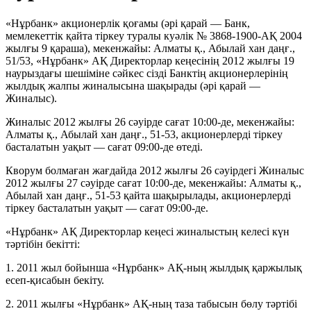
«Нұрбанк» акционерлік қоғамы (әрі қарай — Банк,
мемлекеттік қайта тіркеу туралы куәлік № 3868-1900-АҚ 2004
жылғы 9 қараша), мекенжайы: Алматы қ., Абылай хан даңғ.,
51/53, «Нұрбанк» АҚ Директорлар кеңесінің 2012 жылғы 19
наурыздағы шешіміне сәйкес сізді Банктің акционерлерінің
жылдық жалпы жиналысына шақырады (әрі қарай —
Жиналыс).
Жиналыс 2012 жылғы 26 сәуірде сағат 10:00-де, мекенжайы:
Алматы қ., Абылай хан даңғ., 51-53, акционерлерді тіркеу
басталатын уақыт — сағат 09:00-де өтеді.
Кворум болмаған жағдайда 2012 жылғы 26 сәуірдегі Жиналыс
2012 жылғы 27 сәуірде сағат 10:00-де, мекенжайы: Алматы қ.,
Абылай хан даңғ., 51-53 қайта шақырылады, акционерлерді
тіркеу басталатын уақыт — сағат 09:00-де.
«Нұрбанк» АҚ Директорлар кеңесі жиналыстың келесі күн
тәртібін бекітті:
1. 2011 жыл бойынша «Нұрбанк» АҚ-ның жылдық қаржылық
есеп-қисабын бекіту.
2. 2011 жылғы «Нұрбанк» АҚ-ның таза табысын бөлу тәртібі