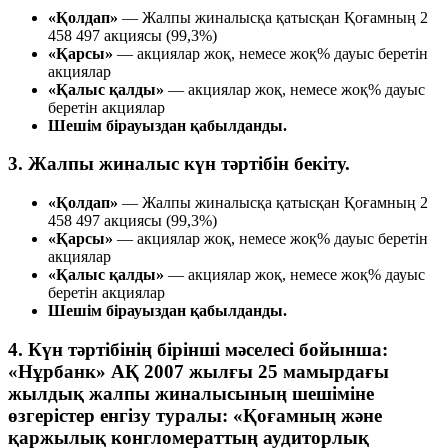
«Қолдап»
— Жалпы жиналысқа қатысқан Қоғамның 2
458 497 акциясы (99,3%)
«Қарсы»
— акциялар жоқ, немесе жоқ% дауыс беретін
акциялар
«Қалыс қалды»
— акциялар жоқ, немесе жоқ% дауыс
беретін акциялар
Шешім бірауыздан қабылданды.
3. Жалпы жиналыс күн тәртібін бекіту.
«Қолдап»
— Жалпы жиналысқа қатысқан Қоғамның 2
458 497 акциясы (99,3%)
«Қарсы»
— акциялар жоқ, немесе жоқ% дауыс беретін
акциялар
«Қалыс қалды»
— акциялар жоқ, немесе жоқ% дауыс
беретін акциялар
Шешім бірауыздан қабылданды.
4. Күн тәртібінің бірінші мәселесі бойынша:
«Нұрбанк» АҚ 2007 жылғы 25 мамырдағы
жылдық жалпы жиналысының шешіміне
өзгерістер енгізу туралы: «Қоғамның және
қаржылық конгломераттың аудиторлық