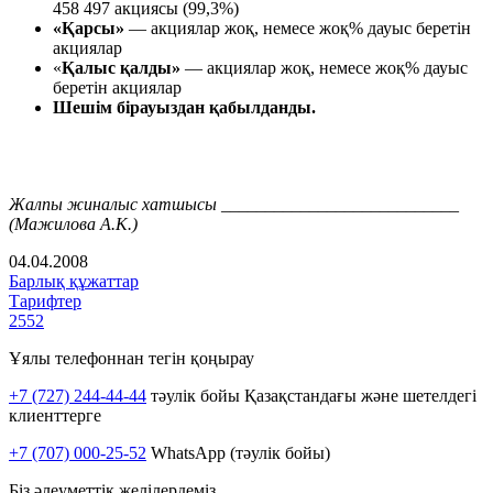
458 497 акциясы (99,3%)
«Қарсы»
— акциялар жоқ, немесе жоқ% дауыс беретін
акциялар
«
Қалыс қалды»
— акциялар жоқ, немесе жоқ% дауыс
беретін акциялар
Шешім бірауыздан қабылданды.
Жалпы жиналыс хатшысы ___________________________
(Мажилова А.К.)
04.04.2008
Барлық құжаттар
Тарифтер
2552
Ұялы телефоннан тегін қоңырау
+7 (727) 244-44-44
тәулік бойы Қазақстандағы және шетелдегі
клиенттерге
+7 (707) 000-25-52
WhatsApp (тәулік бойы)
Біз әлеуметтік желілердеміз