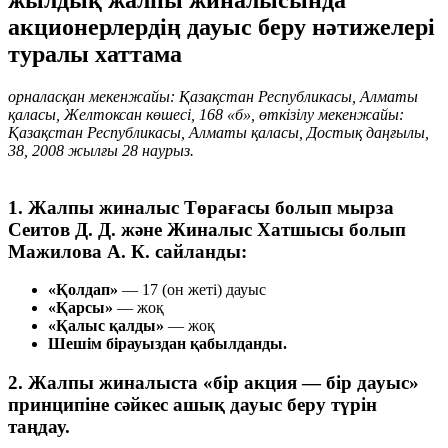
акционерлердің дауыс беру нәтижелері
туралы хаттама
орналасқан мекенжайы: Қазақстан Республикасы, Алматы
қаласы, Желтоксан көшесі, 168 «б», өткізілу мекенжайы:
Қазақстан Республикасы, Алматы қаласы, Достық даңғылы,
38, 2008 жылғы 28 наурыз.
1. Жалпы жиналыс Төрағасы болып мырза
Сеитов Д. Д. және Жиналыс Хатшысы болып
Мажилова А. К. сайланды:
«Қолдап»
— 17 (он жеті) дауыс
«Қарсы»
— жоқ
«Қалыс қалды»
— жоқ
Шешім бірауыздан қабылданды.
2. Жалпы жиналыста «бір акция — бір дауыс»
принципіне сәйкес ашық дауыс беру түрін
таңдау.