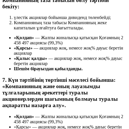
Компанияның таза табысын бөлу тәртібін
бекіту:
үлестік акциялар бойынша дивиденд төленбейді;
Компанияның таза табысы Компанияның жеке
капиталын ұлғайтуға бағытталады.
«Қолдап»
— Жалпы жиналысқа қатысқан Қоғамның 2
458 497 акциясы (99,3%)
«Қарсы»
— акциялар жоқ, немесе жоқ% дауыс беретін
акциялар
«Қалыс қалды»
— акциялар жоқ, немесе жоқ% дауыс
беретін акциялар
Шешім бірауыздан қабылданды.
7. Күн тәртібінің төртінші мәселесі бойынша:
«Компанияның және оның лауазымды
тұлғаларының әрекеттері туралы
акционерлерден шағымның болмауы туралы
ақпаратты назарға алу».
«Қолдап»
— Жалпы жиналысқа қатысқан Қоғамның 2
458 497 акциясы (99,3%)
«Қарсы» — акциялар жоқ, немесе жоқ% дауыс беретін