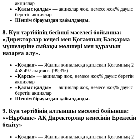
акциялар
«Қалыс қалды»
— акциялар жоқ, немесе жоқ% дауыс
беретін акциялар
Шешім бірауыздан қабылданды.
8. Күн тәртібінің бесінші мәселесі бойынша:
«Директорлар кеңесі мен Қоғамның Басқарма
мүшелеріне сыйақы мөлшері мен құрамын
назарға алу».
«Қолдап»
— Жалпы жиналысқа қатысқан Қоғамның 2
458 497 акциясы (99,3%)
«Қарсы»
— акциялар жоқ, немесе жоқ% дауыс беретін
акциялар
«Қалыс қалды»
— акциялар жоқ, немесе жоқ% дауыс
беретін акциялар
Шешім бірауыздан қабылданды.
9. Күн тәртібінің алтыншы мәселесі бойынша:
««Нұрбанк» АҚ Директорлар кеңесінің Ережесін
бекіту»
«Қолдап»
— Жалпы жиналысқа қатысқан Қоғамның 2