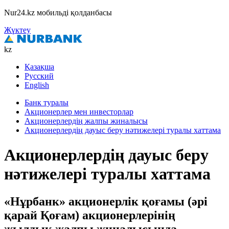
Nur24.kz мобильді қолданбасы
Жүктеу
kz
Қазақша
Русский
English
Банк туралы
Акционерлер мен инвесторлар
Акционерлердің жалпы жиналысы
Акционерлердің дауыс беру нәтижелері туралы хаттама
Акционерлердің дауыс беру
нәтижелері туралы хаттама
«Нұрбанк» акционерлік қоғамы (әрі
қарай Қоғам) акционерлерінің
жылдық жалпы жиналысында