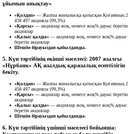
ұйымын анықтау»
«Қолдап»
— Жалпы жиналысқа қатысқан Қоғамның 2
458 497 акциясы (99,3%)
«Қарсы»
— акциялар жоқ, немесе жоқ% дауыс беретін
акциялар
«Қалыс қалды»
— акциялар жоқ, немесе жоқ% дауыс
беретін акциялар
Шешім бірауыздан қабылданды.
5. Күн тәртібінің екінші мәселесі: 2007 жылғы
«Нұрбанк» АҚ жылдық қаржылық есептілігін
бекіту.
«Қолдап»
— Жалпы жиналысқа қатысқан Қоғамның 2
458 497 акциясы (99,3%)
«Қарсы»
— акциялар жоқ, немесе жоқ% дауыс беретін
акциялар
«Қалыс қалды»
— акциялар жоқ, немесе жоқ% дауыс
беретін акциялар
Шешім бірауыздан қабылданды.
6. Күн тәртібінің үшінші мәселесі бойынша: