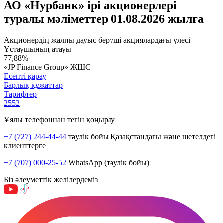
АО «Нурбанк» ірі акционерлері
туралы мәліметтер 01.08.2026 жылға
Акционердің жалпы дауыс беруші акциялардағы үлесі
Ұстаушының атауы
77,88%
«JP Finance Group» ЖШС
Есепті қарау
Барлық құжаттар
Тарифтер
2552
Ұялы телефоннан тегін қоңырау
+7 (727) 244-44-44
тәулік бойы Қазақстандағы және шетелдегі
клиенттерге
+7 (707) 000-25-52
WhatsApp (тәулік бойы)
Біз әлеуметтік желілердеміз