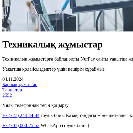
Техникалық жұмыстар
Техникалық жұмыстарға байланысты NurPay сайты уақытша жұ
Уақытша қолайсыздықтар үшін кешірім сұраймыз.
04.11.2024
Барлық құжаттар
Тарифтер
2552
Ұялы телефоннан тегін қоңырау
+7 (727) 244-44-44
тәулік бойы Қазақстандағы және шетелдегі к
+7 (707) 000-25-52
WhatsApp (тәулік бойы)