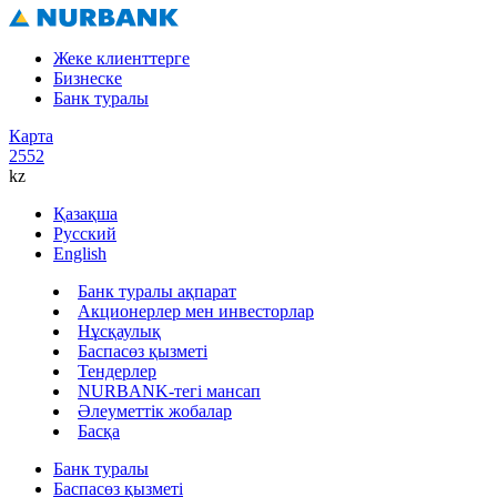
Жеке клиенттерге
Бизнеске
Банк туралы
Карта
2552
kz
Қазақша
Русский
English
Банк туралы ақпарат
Акционерлер мен инвесторлар
Нұсқаулық
Баспасөз қызметі
Тендерлер
NURBANK-тегі мансап
Әлеуметтік жобалар
Басқа
Банк туралы
Баспасөз қызметі