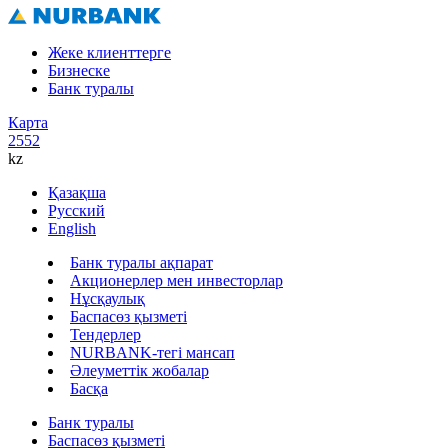
Жеке клиенттерге
Бизнеске
Банк туралы
Карта
2552
kz
Қазақша
Русский
English
Банк туралы ақпарат
Акционерлер мен инвесторлар
Нұсқаулық
Баспасөз қызметі
Тендерлер
NURBANK-тегі мансап
Әлеуметтік жобалар
Басқа
Банк туралы
Баспасөз қызметі