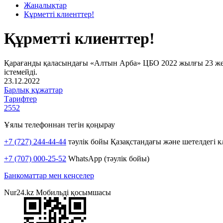
Жаңалықтар
Құрметті клиенттер!
Құрметті клиенттер!
Қарағанды қаласындағы «Алтын Арба» ЦБО 2022 жылғы 23 желт
істемейді.
23.12.2022
Барлық құжаттар
Тарифтер
2552
Ұялы телефоннан тегін қоңырау
+7 (727) 244-44-44
тәулік бойы Қазақстандағы және шетелдегі к
+7 (707) 000-25-52
WhatsApp (тәулік бойы)
Банкоматтар мен кеңселер
Nur24.kz Мобильді қосымшасы