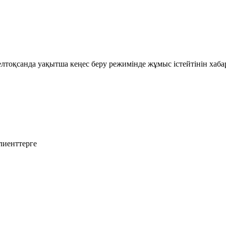
оқсанда уақытша кеңес беру режимінде жұмыс істейтінін хабар
лиенттерге