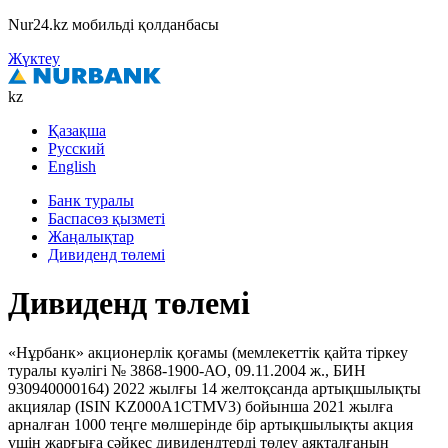
Nur24.kz мобильді қолданбасы
Жүктеу
kz
Қазақша
Русский
English
Банк туралы
Баспасөз қызметі
Жаңалықтар
Дивиденд төлемі
Дивиденд төлемі
«Нұрбанк» акционерлік қоғамы (мемлекеттік қайта тіркеу
туралы куәлігі № 3868-1900-АО, 09.11.2004 ж., БИН
930940000164) 2022 жылғы 14 желтоқсанда артықшылықты
акциялар (ISIN KZ000A1CTMV3) бойынша 2021 жылға
арналған 1000 теңге мөлшерінде бір артықшылықты акция
үшін жарғыға сәйкес дивидендтерді төлеу аяқталғанын