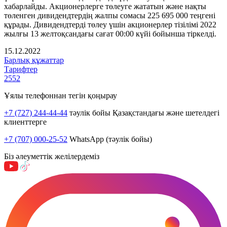
хабарлайды. Акционерлерге төлеуге жататын және нақты
төленген дивидендтердің жалпы сомасы 225 695 000 теңгені
құрады. Дивидендтерді төлеу үшін акционерлер тізілімі 2022
жылғы 13 желтоқсандағы сағат 00:00 күйі бойынша тіркелді.
15.12.2022
Барлық құжаттар
Тарифтер
2552
Ұялы телефоннан тегін қоңырау
+7 (727) 244-44-44
тәулік бойы Қазақстандағы және шетелдегі
клиенттерге
+7 (707) 000-25-52
WhatsApp (тәулік бойы)
Біз әлеуметтік желілердеміз