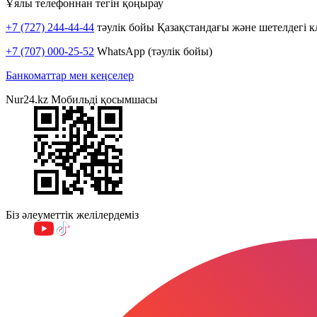
Ұялы телефоннан тегін қоңырау
+7 (727) 244-44-44
тәулік бойы Қазақстандағы және шетелдегі к
+7 (707) 000-25-52
WhatsApp (тәулік бойы)
Банкоматтар мен кеңселер
Nur24.kz Мобильді қосымшасы
Біз әлеуметтік желілердеміз