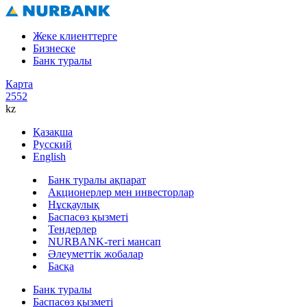
Жеке клиенттерге
Бизнеске
Банк туралы
Карта
2552
kz
Қазақша
Русский
English
Банк туралы ақпарат
Акционерлер мен инвесторлар
Нұсқаулық
Баспасөз қызметі
Тендерлер
NURBANK-тегі мансап
Әлеуметтік жобалар
Басқа
Банк туралы
Баспасөз қызметі