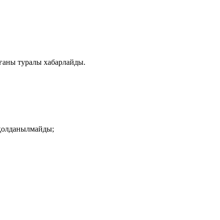
лғаны туралы хабарлайды.
 қолданылмайды;