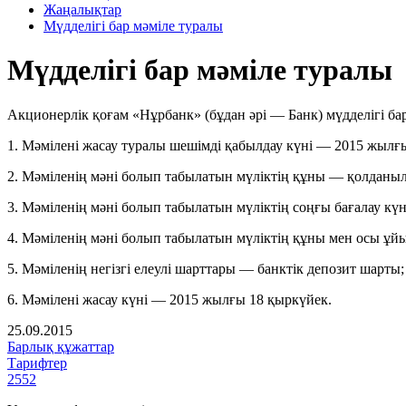
Жаңалықтар
Мүдделігі бар мәміле туралы
Мүдделігі бар мәміле туралы
Акционерлік қоғам «Нұрбанк» (бұдан әрі — Банк) мүдделігі б
1. Мәмілені жасау туралы шешімді қабылдау күні — 2015 жылғ
2. Мәміленің мәні болып табылатын мүліктің құны — қолданы
3. Мәміленің мәні болып табылатын мүліктің соңғы бағалау к
4. Мәміленің мәні болып табылатын мүліктің құны мен осы 
5. Мәміленің негізгі елеулі шарттары — банктік депозит шарты;
6. Мәмілені жасау күні — 2015 жылғы 18 қыркүйек.
25.09.2015
Барлық құжаттар
Тарифтер
2552