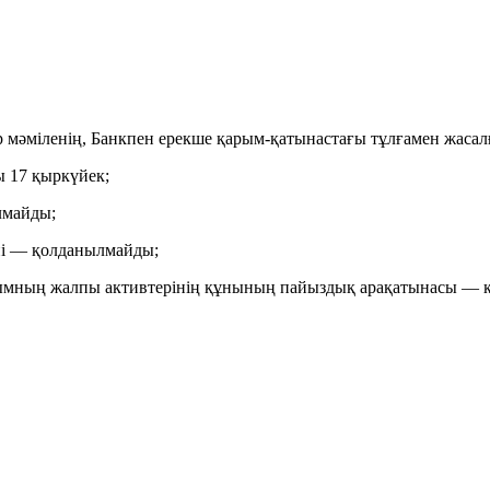
ар мәміленің, Банкпен ерекше қарым-қатынастағы тұлғамен жаса
ы 17 қыркүйек;
лмайды;
үні — қолданылмайды;
ұйымның жалпы активтерінің құнының пайыздық арақатынасы —