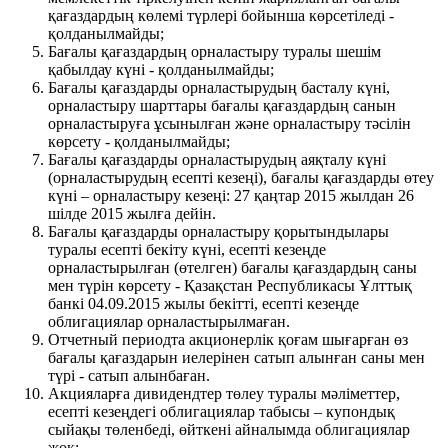
қағаздардың көлемі түрлері бойынша көрсетіледі -
қолданылмайды;
Бағалы қағаздардың орналастыру туралы шешім
қабылдау күні - қолданылмайды;
Бағалы қағаздарды орналастырудың басталу күні,
орналастыру шарттары бағалы қағаздардың санын
орналастыруға ұсынылған және орналастыру тәсілін
көрсету - қолданылмайды;
Бағалы қағаздарды орналастырудың аяқталу күні
(орналастырудың есепті кезеңі), бағалы қағаздарды өтеу
күні – орналастыру кезеңі: 27 қаңтар 2015 жылдан 26
шілде 2015 жылға дейін.
Бағалы қағаздарды орналастыру қорытындылары
туралы есепті бекіту күні, есепті кезеңде
орналастырылған (өтелген) бағалы қағаздардың саны
мен түрін көрсету - Қазақстан Республикасы Ұлттық
банкі 04.09.2015 жылы бекітті, есепті кезеңде
облигациялар орналастырылмаған.
Отчетный периодта акционерлік қоғам шығарған өз
бағалы қағаздарын иелерінен сатып алынған саны мен
түрі - сатып алынбаған.
Акцияларға дивидендтер төлеу туралы мәліметтер,
есепті кезеңдегі облигациялар табысы – купондық
сыйақы төленбеді, өйткені айналымда облигациялар
жоқ;