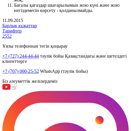
Бағалы қағаздар шығарылымын жою күні және жою
негіздемесін көрсету - қолданылмайды.
11.09.2015
Барлық құжаттар
Тарифтер
2552
Ұялы телефоннан тегін қоңырау
+7 (727) 244-44-44
тәулік бойы Қазақстандағы және шетелдегі
клиенттерге
+7 (707) 000-25-52
WhatsApp (тәулік бойы)
Біз әлеуметтік желілердеміз