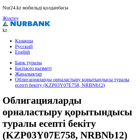
Nur24.kz мобильді қолданбасы
Жүктеу
kz
Қазақша
Русский
English
Банк туралы
Баспасөз қызметі
Жаңалықтар
Облигацияларды орналастыру қорытындысы туралы
есепті бекіту (KZP03Y07E758, NRBNb12)
Облигацияларды
орналастыру қорытындысы
туралы есепті бекіту
(KZP03Y07E758, NRBNb12)