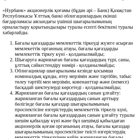
«Нурбанк» акционерлік қоғамы (бұдан әрі – Банк) Қазақстан
Республикасы Ұлттық банкі облигациялардың екінші
бағдарламасы аясындағы үшінші шығарылымының
орналастыру қорытындылары туралы есепті бекіткені туралы
хабарлайды.
Бағалы қағаздарды мемлекеттік тіркеуді жүзеге асырған
мемлекеттік органның атауы, бағалы қағаздарды
мемлекеттік тіркеу күні - қолданылмайды;
Шығаруға жариялаған бағалы қағаздардың түрі, саны,
ұлттық сәйкестендіру нөмірі - қолданылмайды;
Облигациялар шығарылымы кезінде қосымша
номиналдық құнды, өтеу мерзімін және тәртібін, табыс
төлеу тәртібі мен мерзімін, ковенанттар және (немесе)
басқадай шектеулерді көрсетеді - қолданылмайды;
Жарияланған бағалы қағаздардың санын ұлғайту:
жарияланған бағалы қағаздардың санын арттыру
бөлігінде бағалы қағаздар шығарылымының
проспектісіне өзгерістердің мемлекеттік тіркелу күні,
жарияланған бағалы қағаздардың санын ұлғайту туралы
шешім қабылдау күні және бұл шешімді қабылдаған
акционерлік қоғам органының атауы, бағалы қағаздар
шығарылымының проспектісіне тиісті өзгерістердің
мемлекеттік тіркелуінен кейін жарияланған бағалы