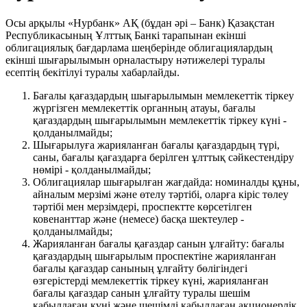
Осы арқылы «Нурбанк» АҚ (бұдан әрі – Банк) Қазақстан
Республикасының Ұлттық Банкі тарапынан екінші
облигациялық бағдарлама шеңберінде облигациялардың
екінші шығарылымын орналастыру нәтижелері туралы
есептің бекітілуі туралы хабарлайды.
Бағалы қағаздардың шығарылымын мемлекеттік тіркеу
жүргізген мемлекеттік органның атауы, бағалы
қағаздардың шығарылымын мемлекеттік тіркеу күні -
қолданылмайды;
Шығарылуға жарияланған бағалы қағаздардың түрі,
саны, бағалы қағаздарға берілген ұлттық сәйкестендіру
нөмірі - қолданылмайды;
Облигациялар шығарылған жағдайда: номиналды құны,
айналым мерзімі және өтелу тәртібі, оларға кіріс төлеу
тәртібі мен мерзімдері, проспектте көрсетілген
ковенанттар және (немесе) басқа шектеулер -
қолданылмайды;
Жарияланған бағалы қағаздар санын ұлғайту: бағалы
қағаздардың шығарылым проспектіне жарияланған
бағалы қағаздар санының ұлғайту бөлігіндегі
өзгерістерді мемлекеттік тіркеу күні, жарияланған
бағалы қағаздар санын ұлғайту туралы шешім
қабылдаған күні және шешімді қабылдаған акционерлік