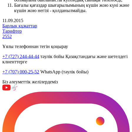
Бағалы қағаздар шығарылымының күшін жою күні және
күшін жою негізі - қолданылмайды.
11.09.2015
Барлық құжаттар
Тарифтер
2552
Ұялы телефоннан тегін қоңырау
+7 (727) 244-44-44
тәулік бойы Қазақстандағы және шетелдегі
клиенттерге
+7 (707) 000-25-52
WhatsApp (тәулік бойы)
Біз әлеуметтік желілердеміз