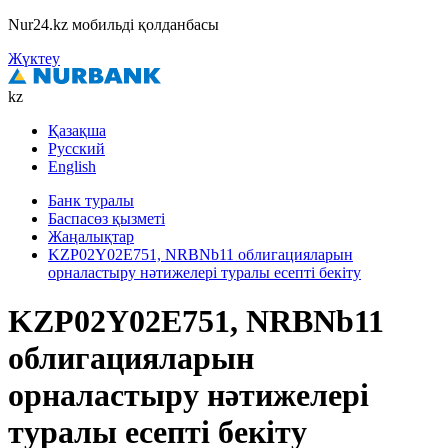
Nur24.kz мобильді қолданбасы
Жүктеу
kz
Қазақша
Русский
English
Банк туралы
Баспасөз қызметі
Жаңалықтар
KZP02Y02E751, NRBNb11 облигацияларын
орналастыру нәтижелері туралы есепті бекіту
KZP02Y02E751, NRBNb11
облигацияларын
орналастыру нәтижелері
туралы есепті бекіту