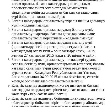
қоғам органы, бағалы қағаздардың шығарылым
проспектісіне тиісті өзгерістердің мемлекеттік
тіркелуінен кейін жарияланған бағалы қағаздар саны
түрі бойынша - қолданылмайды;
Бағалы қағаздарды орналастыру туралы шешім қабылдау
күні - қолданылмайды;
Бағалы қағаздарды орналастырудың басталу күні,
орналастыру шарттары бағалы қағаздар саны және
орналастыру тәсілі көрсетілген - қолданылмайды;
Бағалы қағаздарды орналастырудың аяқталу күні
(орналастыру есебінің кезеңін көрсетумен), бағалы
қағаздардың өтелу күні – орналастыру кезеңі: 2015
жылғы 27 қаңтардан 2015 жылғы 26 шілдеге дейін;
Бағалы қағаздарды орналастыру нәтижелері туралы
есептің бекітілу күні, орналастырылған (өтелген) бағалы
қағаздар саны мен түрін көрсетумен өтелу нәтижелері
туралы есеп - Қазақстан Республикасының Ұлттық
Банкі тарапынан 04.09.2015 жылы бекітілген, есептік
кезеңде облигациялар орналастырылмаған;
Есептік кезеңде акционерлік қоғам шығарған бағалы
қағаздарды олардың иелерінен кері сатып алынған саны
және түрі - кері сатып алынбаған;
Есептік кезеңде акциялар бойынша дивидендтерді төлеу,
облигациялар бойынша кіріс – облигациялар айналымда
болмауына байланысты купондық сыйақы төленбеді;