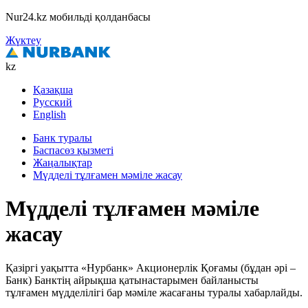
Nur24.kz мобильді қолданбасы
Жүктеу
kz
Қазақша
Русский
English
Банк туралы
Баспасөз қызметі
Жаңалықтар
Мүдделі тұлғамен мәміле жасау
Мүдделі тұлғамен мәміле
жасау
Қазіргі уақытта «Нурбанк» Акционерлік Қоғамы (бұдан әрі –
Банк) Банктің айрықша қатынастарымен байланысты
тұлғамен мүдделілігі бар мәміле жасағаны туралы хабарлайды.