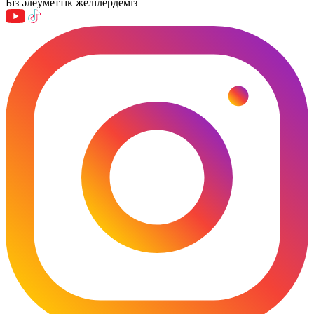
Біз әлеуметтік желілердеміз