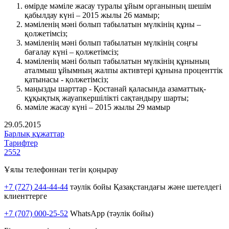
өмірде мәміле жасау туралы ұйым органының шешім
қабылдау күні – 2015 жылы 26 мамыр;
мәміленің мәні болып табылатын мүлкінің құны –
қолжетімсіз;
мәміленің мәні болып табылатын мүлкінің соңғы
бағалау күні – қолжетімсіз;
мәміленің мәні болып табылатын мүлкінің құнының
аталмыш ұйымның жалпы активтері құнына проценттік
қатынасы - қолжетімсіз;
маңызды шарттар - Қостанай қаласында азаматтық-
құқықтық жауапкершілікті сақтандыру шарты;
мәміле жасау күні – 2015 жылы 29 мамыр
29.05.2015
Барлық құжаттар
Тарифтер
2552
Ұялы телефоннан тегін қоңырау
+7 (727) 244-44-44
тәулік бойы Қазақстандағы және шетелдегі
клиенттерге
+7 (707) 000-25-52
WhatsApp (тәулік бойы)