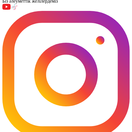
Біз әлеуметтік желілердеміз