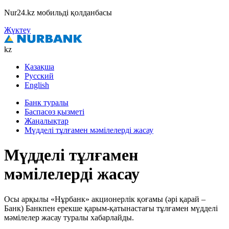
Nur24.kz мобильді қолданбасы
Жүктеу
kz
Қазақша
Русский
English
Банк туралы
Баспасөз қызметі
Жаңалықтар
Мүдделі тұлғамен мәмілелерді жасау
Мүдделі тұлғамен
мәмілелерді жасау
Осы арқылы «Нұрбанк» акционерлік қоғамы (әрі қарай –
Банк) Банкпен ерекше қарым-қатынастағы тұлғамен мүдделі
мәмілелер жасау туралы хабарлайды.