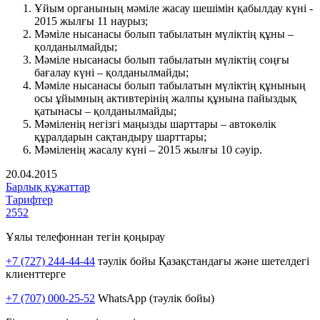
Ұйым органының мәміле жасау шешімін қабылдау күні -
2015 жылғы 11 наурыз;
Мәміле нысанасы болып табылатын мүліктің құны –
қолданылмайды;
Мәміле нысанасы болып табылатын мүліктің соңғы
бағалау күні – қолданылмайды;
Мәміле нысанасы болып табылатын мүліктің құнының
осы ұйымның активтерінің жалпы құнына пайыздық
қатынасы – қолданылмайды;
Мәміленің негізгі маңызды шарттары – автокөлік
құралдарын сақтандыру шарттары;
Мәміленің жасалу күні – 2015 жылғы 10 сәуір.
20.04.2015
Барлық құжаттар
Тарифтер
2552
Ұялы телефоннан тегін қоңырау
+7 (727) 244-44-44
тәулік бойы Қазақстандағы және шетелдегі
клиенттерге
+7 (707) 000-25-52
WhatsApp (тәулік бойы)