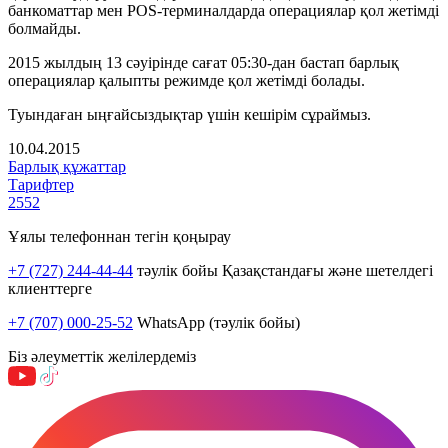
банкоматтар мен POS-терминалдарда операциялар қол жетімді
болмайды.
2015 жылдың 13 сәуірінде сағат 05:30-дан бастап барлық
операциялар қалыпты режимде қол жетімді болады.
Туындаған ыңғайсыздықтар үшін кешірім сұраймыз.
10.04.2015
Барлық құжаттар
Тарифтер
2552
Ұялы телефоннан тегін қоңырау
+7 (727) 244-44-44
тәулік бойы Қазақстандағы және шетелдегі
клиенттерге
+7 (707) 000-25-52
WhatsApp (тәулік бойы)
Біз әлеуметтік желілердеміз