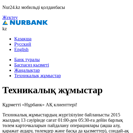
Nur24.kz мобильді қолданбасы
Жүктеу
kz
Қазақша
Русский
English
Банк туралы
Баспасөз қызметі
Жаңалықтар
Техникалық жұмыстар
Техникалық жұмыстар
Құрметті «Нұрбанк» АҚ клиенттері!
Техникалық жұмыстардың жүргізілуіне байланысты 2015
жылдың 13 сәуірінде сағат 01:00-ден 05:30-ға дейін барлық
төлем карточкаларын пайдалану операциялары (ақша алу,
қаражат аудару, төлемдер және басқа да қызметтер), сондай-ақ